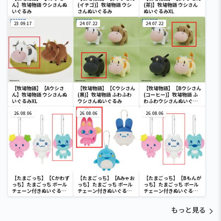
ん】牧場物語 ウシさんぬ
(イチゴ)】牧場物語 ウシ
(茶)】牧場物語 ウシさん
いぐるみ
さんぬいぐるみ
ぬいぐるみXL
23.09.17
24.07.22
24.07.22
【牧場物語】【Aウシさ
【牧場物語】【Cウシさん
【牧場物語】【Bウシさん
ん】牧場物語 ウシさんぬ
(黒)】牧場物語 ふわふわ
(コーヒー)】牧場物語 ふ
いぐるみXL
ウシさんぬいぐるみ
わふわウシさんぬいぐる
み
26.08.06
26.08.06
26.08.06
【たまごっち】【Cかわず
【たまごっち】【Aみゃお
【たまごっち】【Bもんが
っち】たまごっち ボール
っち】たまごっち ボール
っち】たまごっち ボール
チェーン付きぬいぐるみ
チェーン付きぬいぐるみ
チェーン付きぬいぐるみ
～Tamagotchi
～Tamagotchi
～Tamagotchi
Paradise～vol.3
Paradise～vol.2-R
Paradise～vol.3
もっと見る