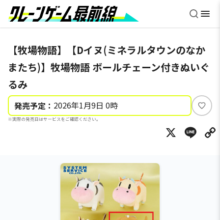
【牧場物語】【Dイヌ(ミネラルタウンのなか
またち)】牧場物語 ボールチェーン付きぬいぐ
るみ
2026年1月9日 0時
発売予定：
い
※実際の発売日はサービスをご確認ください。
い
X
Li
ね