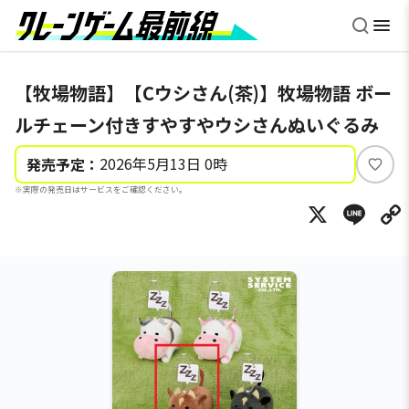
【牧場物語】【Cウシさん(茶)】牧場物語 ボー
ルチェーン付きすやすやウシさんぬいぐるみ
2026年5月13日 0時
発売予定：
い
※実際の発売日はサービスをご確認ください。
い
X
Li
ね