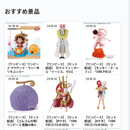
おすすめ景品
26.08.06
24.06.01
24.06.01
【ワンピース】ワンピー
【ワンピース】【セット
【ワンピース】【セット
ス サウザンド・サニー号
配送】【Eサイファーポー
配送】【モンキー・D・ル
リモコンカー
ル〝イージス〟ゼロ】ワ
フィ】『ONE PIECE
ンピース ワールドコレク
FILM RED』 戦光絶景-
24.06.01
タブルフィギュア-ワノ国
24.06.01
MONKEY.D.LUFFY-
24.06.01
鬼ヶ島編7-
【ワンピース】【セット
【ワンピース】【セット
【ワンピース】【セット
配送】【ゴムゴムの実】
配送】【Bウタ】『ONE
配送】【Aウタ】『ONE
ワンピース 悪魔の実ルー
PIECE FILM RED』 ワー
PIECE FILM RED』 ワー
ムライト-ゴムゴムの実-
ルドコレクタブルフィギ
ルドコレクタブルフィギ