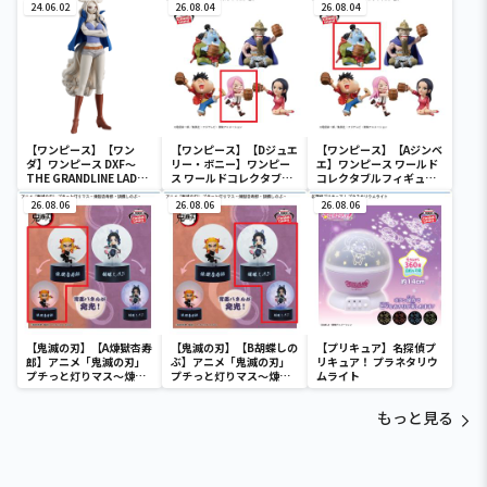
24.06.02
ュア-UTA COLLECTION-
26.08.04
ュア-UTA COLLECTION-
26.08.04
【ワンピース】【ワン
【ワンピース】【Dジュエ
【ワンピース】【Aジンベ
ダ】ワンピース DXF～
リー・ボニー】ワンピー
エ】ワンピース ワールド
THE GRANDLINE LADY
ス ワールドコレクタブル
コレクタブルフィギュア-
～ワノ国 vol.10
フィギュア-宴1-
宴1-
26.08.06
26.08.06
26.08.06
【鬼滅の刃】【A煉獄杏寿
【鬼滅の刃】【B胡蝶しの
【プリキュア】名探偵プ
郎】アニメ「鬼滅の刃」
ぶ】アニメ「鬼滅の刃」
リキュア！ プラネタリウ
プチっと灯りマス～煉獄
プチっと灯りマス～煉獄
ムライト
杏寿郎・胡蝶しのぶ～
杏寿郎・胡蝶しのぶ～
もっと見る