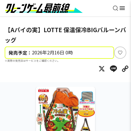
【Aパイの実】LOTTE 保温保冷BIGバルーンバ
ッグ
2026年2月16日 0時
発売予定：
い
※実際の発売日はサービスをご確認ください。
い
X
Li
ね