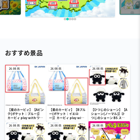
おすすめ景品
26.08.05
26.08.05
26.08.05
【星のカービィ】【Aピン
【星のカービィ】【Bブル
【ひつじのショーン】【A
ク(ポケット：ブルー)】
ー(ポケット：イエロ
ショーン(ノーマル)】ひ
カービィ play with ワド
ー)】カービィ play with
つじのショーン BS スマ
ルディ ボストンバッグ
ワドルディ ボストンバッ
ホショーンルダー
26.08.05
グ
26.08.05
26.08.05