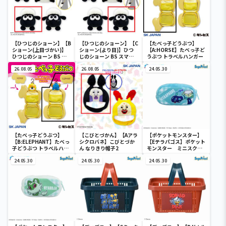
【ひつじのショーン】【B
【ひつじのショーン】【C
【たべっ子どうぶつ】
ショーン(上目づかい)】
ショーン(より目)】ひつ
【A:HORSE】たべっ子ど
ひつじのショーン BS ス
じのショーン BS スマホ
うぶつ トラベルハンガー
マホショーンルダー
ショーンルダー
26.08.05
26.08.05
24.05.30
【たべっ子どうぶつ】
【こびとづかん】【Aアラ
【ポケットモンスター】
【B:ELEPHANT】たべっ
シクロバネ】こびとづか
【Eテラパゴス】ポケット
子どうぶつ トラベルハン
ん なりきり帽子2
モンスター ミニスクエ
ガー
アポーチ
24.05.30
24.05.30
24.05.30