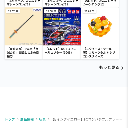
【Cグリーン】ガムガシャ
【Bイエロー】ガムガシャ
【Aレッド】ガムガシャマ
マシーンロング12
マシーンロング12
シーンロング12
26.07.29
26.08.03
26.08.03
【鬼滅の刃】アニメ「鬼
【Cレッド】RC FLYING
【スクイーズ・シール
滅の刃」 胡蝶しのぶの日
ヘリコプター (0003)
等】フルーツタルト シリ
輪刀
コンスクイーズ
もっと見る
トップ
景品情報
玩具
【Bインクイエロー】FCコンパチブルプレーヤーX フェスティバル