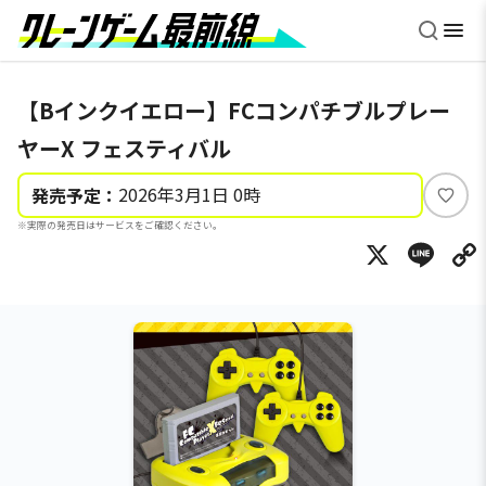
【Bインクイエロー】FCコンパチブルプレー
ヤーX フェスティバル
2026年3月1日 0時
発売予定：
い
※実際の発売日はサービスをご確認ください。
い
X
Li
ね