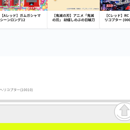
【Aレッド】ガムガシャマ
【鬼滅の刃】アニメ「鬼滅
【Cレッド】RC F
シーンロング12
の刃」 胡蝶しのぶの日輪刀
リコプター (000
ヘリコプター(10010)