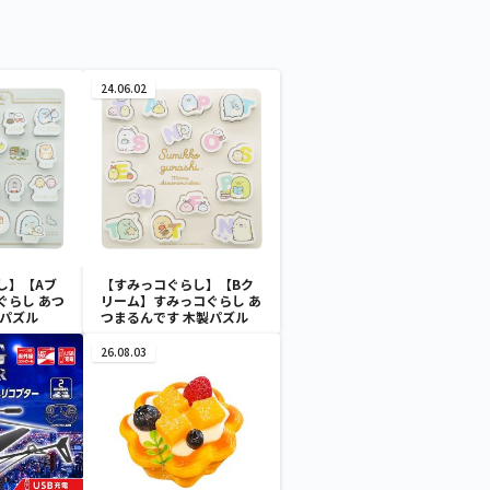
24.06.02
し】【Aブ
【すみっコぐらし】【Bク
ぐらし あつ
リーム】すみっコぐらし あ
製パズル
つまるんです 木製パズル
26.08.03