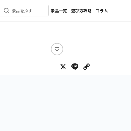
景品一覧
遊び方攻略
コラム
景品を探す
新着景品
インタビュー
カテゴリ一覧
ニュース
作品名一覧
店舗
メーカー一覧
開発
い
い
攻略
X
Line
Copy Lin
ね
プライズ
イベント
キャラ特集