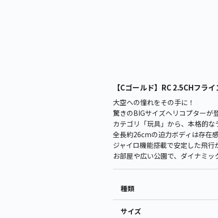
【Cゴールド】RC 2.5CHフライン
大空への憧れをその手に！
驚きのBIGサイズヘリコプターが
カテゴリ「玩具」から、本格的な
全長約26cmの迫力ボディは存在
ジャイロ機能搭載で安定した飛行
お部屋や広い公園で、ダイナミッ
種類
サイズ