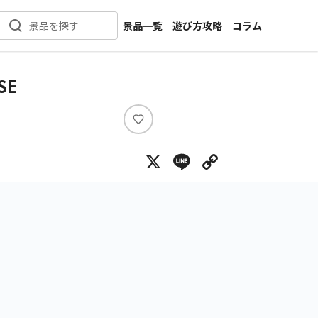
景品一覧
遊び方攻略
コラム
景品を探す
新着景品
インタビュー
カテゴリ一覧
ニュース
SE
作品名一覧
店舗
メーカー一覧
開発
い
い
攻略
X
Line
Copy Lin
ね
プライズ
イベント
キャラ特集