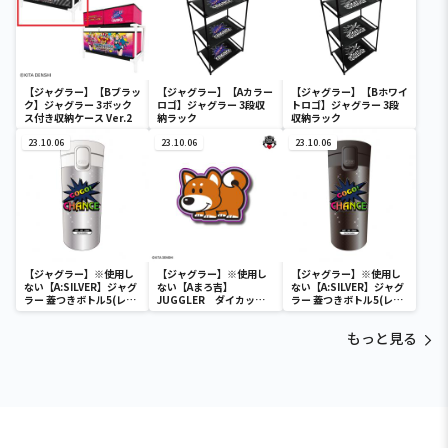
【ジャグラー】【Bブラッ
【ジャグラー】【Aカラー
【ジャグラー】【Bホワイ
ク】ジャグラー 3ボック
ロゴ】ジャグラー 3段収
トロゴ】ジャグラー 3段
ス付き収納ケース Ver.2
納ラック
収納ラック
23.10.06
23.10.06
23.10.06
【ジャグラー】※使用し
【ジャグラー】※使用し
【ジャグラー】※使用し
ない【A:SILVER】ジャグ
ない【Aまろ吉】
ない【A:SILVER】ジャグ
ラー 蓋つきボトル5(レイ
JUGGLER ダイカット
ラー 蓋つきボトル5(レイ
ンボー)
マットvol.4
ンボー)
もっと見る