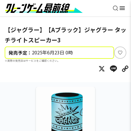
【ジャグラー】【Aブラック】ジャグラー タッ
チライトスピーカー3
2025年6月23日 0時
発売予定：
い
※実際の発売日はサービスをご確認ください。
い
X
Li
ね