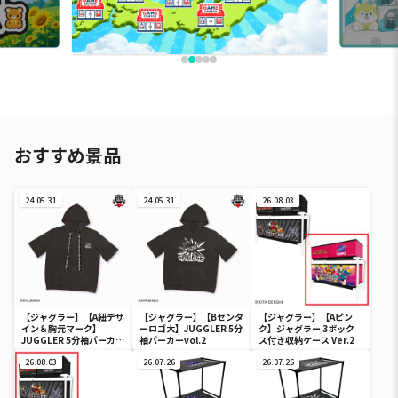
おすすめ景品
24.05.31
24.05.31
26.08.03
【ジャグラー】【A紐デザ
【ジャグラー】【Bセンタ
【ジャグラー】【Aピン
イン＆胸元マーク】
ーロゴ大】JUGGLER 5分
ク】ジャグラー 3ボック
JUGGLER 5分袖パーカー
袖パーカーvol.2
ス付き収納ケース Ver.2
vol.2
26.08.03
26.07.26
26.07.26