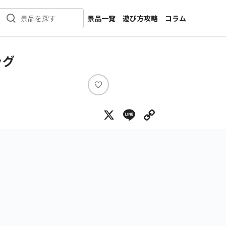
景品一覧
遊び方攻略
コラム
景品を探す
新着景品
インタビュー
カテゴリ一覧
ニュース
ッグ
作品名一覧
店舗
メーカー一覧
開発
い
い
攻略
X
Line
Copy Lin
ね
プライズ
イベント
キャラ特集