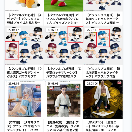
【パワフルプロ野球】【A
【パワフルプロ野球】パ
【パワフルプロ野球】【A
ガンダー】パワフルプロ
ワフルプロ野球パワプロ
福岡ソフトバンクホーク
野球 プライズぶるぶるミ
くん プライズアクション
ス】パワフルプロ野球 パ
ニぬいぐるみ
フィギュア
ワプロくん プライズアク
25.07.17
25.07.17
ションフィギュア パシフ
25.07.17
ィック・リーグ
【パワフルプロ野球】【D
【パワフルプロ野球】【C
【パワフルプロ野球】【B
東北楽天ゴールデンイー
千葉ロッテマリーンズ】
北海道日本ハムファイタ
グルス】パワフルプロ野
パワフルプロ野球 パワプ
ーズ】パワフルプロ野球
球 パワプロくん プライズ
ロくん プライズアクショ
パワプロくん プライズア
アクションフィギュア パ
26.08.06
ンフィギュア パシフィッ
26.08.06
クションフィギュア パシ
26.08.06
シフィック・リーグ
ク・リーグ
フィック・リーグ
【ウマ娘】【タマモクロ
【鬼滅の刃】【狛治】ア
【NARUTO】【雷影エ
ス】アニメ『ウマ娘 シン
ニメ「鬼滅の刃」 フィギ
ー】NARUTO-ナルト- 疾
デレラグレイ』 -Relax
ュア-絆ノ装-伍拾壱ノ型
風伝 雷影・エー フィギュ