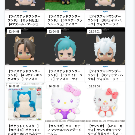
【ツイステッドワンダー
【ツイステッドワンダー
【ツイステッドワンダー
ランド】【セット配送】
ランド】【Dリリア・ヴァ
ランド】【Bジェイド・リ
【Aアズール・アーシェン
ンルージュ】ディズニー
ーチ】ディズニー ツイス
グロット】ディズニー ツ
ツイステッドワンダーラ
テッドワンダーランド ち
イステッドワンダーラン
22.04.01
ンド& you[MP]式典服
22.04.01
ょこのせ [MP]ミニフィギ
22.04.01
ド ちょこのせ [MP]ミニ
[KCM]“ディアソムニア
ュア “オクタヴィネル寮”
フィギュア “オクタヴィ
寮”
ネル寮”
【ツイステッドワンダー
【ツイステッドワンダー
【ツイステッドワンダー
ランド】【Aレオナ・キン
ランド】【Cフロイド・リ
ランド】【Bジャック・ハ
グスカラー】ディズニー
ーチ】ディズニー ツイス
ウル】ディズニー ツイス
ツイステッドワンダーラ
テッドワンダーランド ち
テッドワンダーランド ち
ンド ちょこのせ [MP]ミ
26.08.06
ょこのせ [MP]ミニフィギ
26.08.06
ょこのせ [MP]ミニフィギ
26.08.06
ニフィギュア “サバナク
ュア “オクタヴィネル寮”
ュア “サバナクロー寮”
ロー寮”
【ポケットモンスター】
【サンリオ】ハローキテ
【サンリオ】【Aハローキ
【カビゴン】ポケットモ
ィ マジカルラベンダード
ティ】サンリオキャラク
ンスター めちゃもふぐっ
ールGJ
ターズ うるベビ・ちょい