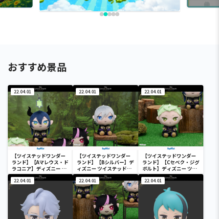
おすすめ景品
22.04.01
22.04.01
22.04.01
【ツイステッドワンダー
【ツイステッドワンダー
【ツイステッドワンダー
ランド】【Aマレウス・ド
ランド】【Bシルバー】デ
ランド】【Cセベク・ジグ
ラコニア】ディズニー ツ
ィズニー ツイステッドワ
ボルト】ディズニー ツイ
イステッドワンダーラン
ンダーランド& you[MP]
ステッドワンダーランド
ド& you[MP]式典服
22.04.01
式典服[KCM]“ディアソ
22.04.01
& you[MP]式典服
22.04.01
[KCM]“ディアソムニア
ムニア寮”
[KCM]“ディアソムニア
寮”
寮”