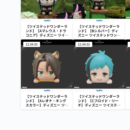
【ツイステッドワンダーラ
【ツイステッドワンダーラ
ンド】【Aマレウス・ドラ
ンド】【Bシルバー】ディ
コニア】ディズニー ツイス
ズニー ツイステッドワンダ
テッドワンダーランド&
ーランド& you[MP]式典服
you[MP]式典服[KCM]“デ
[KCM]“ディアソムニア寮”
22.04.01
22.04.01
ィアソムニア寮”
【ツイステッドワンダーラ
【ツイステッドワンダーラ
ンド】【Aレオナ・キング
ンド】【Cフロイド・リー
スカラー】ディズニー ツイ
チ】ディズニー ツイステッ
ステッドワンダーランド ち
ドワンダーランド ちょこの
ょこのせ [MP]ミニフィギ
せ [MP]ミニフィギュア
ュア “サバナクロー寮”
“オクタヴィネル寮”