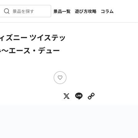
景品一覧
遊び方攻略
コラム
景品を探す
新着景品
インタビュー
カテゴリ一覧
ニュース
ィズニー ツイステッ
作品名一覧
店舗
み～エース・デュー
メーカー一覧
開発
攻略
プライズ
い
イベント
い
X
Line
Copy Lin
ね
キャラ特集