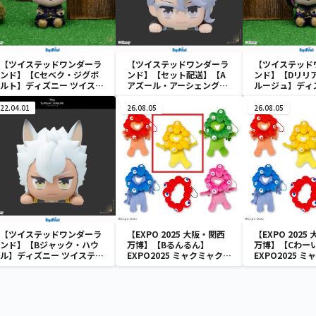
【ツイステッドワンダーラ
【ツイステッドワンダーラ
【ツイステッド
ンド】【Cセベク・ジグボ
ンド】【セット配送】【A
ンド】【Dリリ
ルト】ディズニー ツイステ
アズール・アーシェングロ
ルージュ】ディ
ッドワンダーランド&
ット】ディズニー ツイステ
ステッドワンダ
you[MP]式典服[KCM]“デ
ッドワンダーランド ちょこ
you[MP]式典服
22.04.01
26.08.05
26.08.05
ィアソムニア寮”
のせ [MP]ミニフィギュア
ィアソムニア寮
“オクタヴィネル寮”
【ツイステッドワンダーラ
【EXPO 2025 大阪・関西
【EXPO 2025
ンド】【Bジャック・ハウ
万博】【Bるんるん】
万博】【Cわー
ル】ディズニー ツイステッ
EXPO2025 ミャクミャク
EXPO2025 
ドワンダーランド ちょこの
カラフルゴム紐付きぬいぐ
カラフルゴム紐
せ [MP]ミニフィギュア
るみ
るみ
“サバナクロー寮”