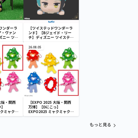
ワンダーラ
【ツイステッドワンダーラ
ア・ヴァン
ンド】【Bジェイド・リー
ズニー ツイ
チ】ディズニー ツイステッ
ーランド&
ドワンダーランド ちょこの
[KCM]“デ
せ [MP]ミニフィギュア
26.08.05
”
“オクタヴィネル寮”
 大阪・関西
【EXPO 2025 大阪・関西
い】
万博】【Dにこっ】
ミャクミャク
EXPO2025 ミャクミャク
付きぬいぐ
カラフルゴム紐付きぬいぐ
るみ
もっと見る