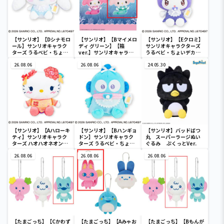
【サンリオ】【Dシナモロ
【サンリオ】【Bマイメロ
【サンリオ】【Eクロミ】
ール】サンリオキャラク
ディ グリーン】【箱
サンリオキャラクターズ
ターズ うるベビ・ちょい
ver.】サンリオキャラク
うるベビ・ちょいデカド
デカドール
ターズ おおきな
ール
26.08.06
SOFVIMATES～マイメロ
26.08.06
24.05.30
ディ マーメイドver. ～
【サンリオ】【Aハローキ
【サンリオ】【Bハンギョ
【サンリオ】バッドばつ
ティ】サンリオキャラク
ドン】サンリオキャラク
丸 スーパーラージぬい
ターズ ハオハオネオンタ
ターズ うるベビ・ちょい
ぐるみ ぷくっとVer.
ウンドールBIGタイプ1
デカドール
26.08.06
26.08.06
26.08.06
【たまごっち】【Cかわず
【たまごっち】【Aみゃお
【たまごっち】【Bもんが