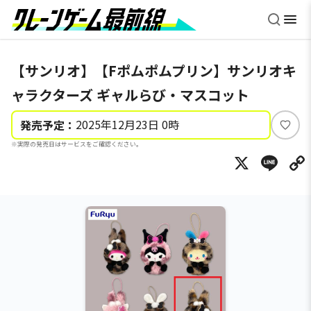
【サンリオ】【Fポムポムプリン】サンリオキ
ャラクターズ ギャルらび・マスコット
2025年12月23日 0時
発売予定：
い
※実際の発売日はサービスをご確認ください。
い
X
Li
ね