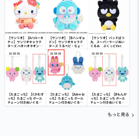
ディ マーメイドver. ～
【サンリオ】【Aハローキ
【サンリオ】【Bハンギョ
【サンリオ】バッドばつ
ティ】サンリオキャラク
ドン】サンリオキャラク
丸 スーパーラージぬい
ターズ ハオハオネオンタ
ターズ うるベビ・ちょい
ぐるみ ぷくっとVer.
ウンドールBIGタイプ1
デカドール
26.08.06
26.08.06
26.08.06
【たまごっち】【Cかわず
【たまごっち】【Aみゃお
【たまごっち】【Bもんが
っち】たまごっち ボール
っち】たまごっち ボール
っち】たまごっち ボール
チェーン付きぬいぐるみ
チェーン付きぬいぐるみ
チェーン付きぬいぐるみ
～Tamagotchi
～Tamagotchi
～Tamagotchi
Paradise～vol.3
Paradise～vol.2-R
Paradise～vol.3
もっと見る