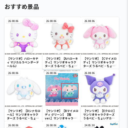
おすすめ景品
26.08.06
26.08.06
26.08.06
【サンリオ】ハローキテ
【サンリオ】【Aハローキ
【サンリオ】【Cマイメロ
ィ マジカルラベンダード
ティ】サンリオキャラク
ディ】サンリオキャラク
ールGJ
ターズ うるベビ・ちょい
ターズ うるベビ・ちょい
デカドール
デカドール
26.08.06
26.08.06
26.08.06
【サンリオ】【Dシナモロ
【サンリオ】【Bマイメロ
【サンリオ】【Eクロミ】
ール】サンリオキャラク
ディ グリーン】【箱
サンリオキャラクターズ
ターズ うるベビ・ちょい
ver.】サンリオキャラク
うるベビ・ちょいデカド
デカドール
ターズ おおきな
ール
26.08.06
SOFVIMATES～マイメロ
26.08.06
24.05.30