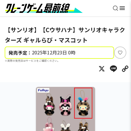
【サンリオ】【Cウサハナ】サンリオキャラク
ターズ ギャルらび・マスコット
2025年12月23日 0時
発売予定：
い
※実際の発売日はサービスをご確認ください。
い
X
Li
ね