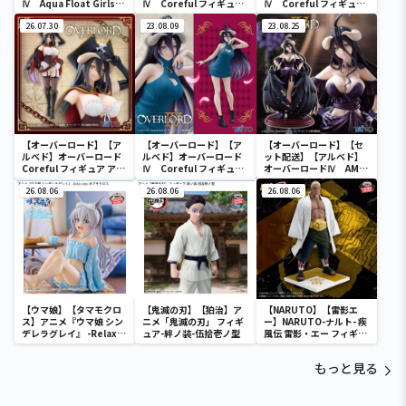
Ⅳ Aqua Float Girlsフ
Ⅳ Coreful フィギュ
Ⅳ Coreful フィギュ
ィギュア アルベド
ア アルベド～ナイトウ
ア アルベド～桜和装
26.07.30
ェアver.～
23.08.09
ver.～
23.08.25
【オーバーロード】【ア
【オーバーロード】【ア
【オーバーロード】【セ
ルベド】オーバーロード
ルベド】オーバーロード
ット配送】【アルベド】
Coreful フィギュア アル
Ⅳ Coreful フィギュ
オーバーロードⅣ AMP
ベド～海賊ver.～
ア アルベド～ニットワ
＋ アルベド フィギュア～
26.08.06
ンピースver.～Renewal
26.08.06
黒ドレス ver.～
26.08.06
【ウマ娘】【タマモクロ
【鬼滅の刃】【狛治】ア
【NARUTO】【雷影エ
ス】アニメ『ウマ娘 シン
ニメ「鬼滅の刃」 フィギ
ー】NARUTO-ナルト- 疾
デレラグレイ』 -Relax
ュア-絆ノ装-伍拾壱ノ型
風伝 雷影・エー フィギュ
time-タマモクロス
ア～五影集結…!!～
もっと見る