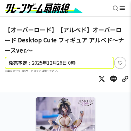
【オーバーロード】【アルベド】オーバーロ
ード Desktop Cute フィギュア アルベド～ナ
ースver.～
2025年12月26日 0時
発売予定：
い
※実際の発売日はサービスをご確認ください。
い
X
Li
ね