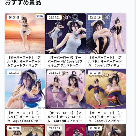
おすすめ景品
26.08.05
22.04.01
22.11.19
【オーバーロード】【ア
【オーバーロード】オー
【オーバーロード】【ア
ルベド】オーバーロード
バーロードⅣ Coreful フ
ルベド】オーバーロード
ムチュートフィギュアー
ィギュア アルベド～ニッ
Ⅳ Coreful フィギュ
アルベド・aqua ver.ー
トワンピースver.～
ア アルベド～Tシャツ
22.12.17
22.12.24
水着ver.～
23.01.28
【オーバーロード】【ア
【オーバーロード】【ア
【オーバーロード】【ア
ルベド】オーバーロード
ルベド】オーバーロード
ルベド】オーバーロード
Ⅳ Aqua Float Girlsフ
Ⅳ Coreful フィギュ
Ⅳ Coreful フィギュ
ィギュア アルベド
ア アルベド～ナイトウ
ア アルベド～桜和装
26.07.30
ェアver.～
23.08.09
ver.～
23.08.25