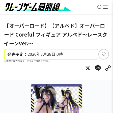
【オーバーロード】【アルベド】オーバーロ
ード Coreful フィギュア アルベド～レースク
イーンver.～
2026年3月28日 0時
発売予定：
い
※実際の発売日はサービスをご確認ください。
い
X
Li
ね