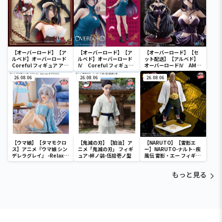
【オーバーロード】【ア
【オーバーロード】【ア
【オーバーロード】【セ
ルベド】オーバーロード
ルベド】オーバーロード
ット配送】【アルベド】
Coreful フィギュア アル
Ⅳ Coreful フィギュ
オーバーロードⅣ AMP
ベド～海賊ver.～
ア アルベド～ニットワ
＋ アルベド フィギュア～
26.08.06
ンピースver.～Renewal
26.08.06
黒ドレス ver.～
26.08.06
【ウマ娘】【タマモクロ
【鬼滅の刃】【狛治】ア
【NARUTO】【雷影エ
ス】アニメ『ウマ娘 シン
ニメ「鬼滅の刃」 フィギ
ー】NARUTO-ナルト- 疾
デレラグレイ』 -Relax
ュア-絆ノ装-伍拾壱ノ型
風伝 雷影・エー フィギュ
time-タマモクロス
ア～五影集結…!!～
もっと見る