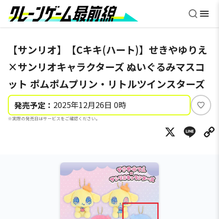
【サンリオ】【Cキキ(ハート)】せきやゆりえ
×サンリオキャラクターズ ぬいぐるみマスコ
ット ポムポムプリン・リトルツインスターズ
2025年12月26日 0時
発売予定：
い
※実際の発売日はサービスをご確認ください。
い
X
Li
ね