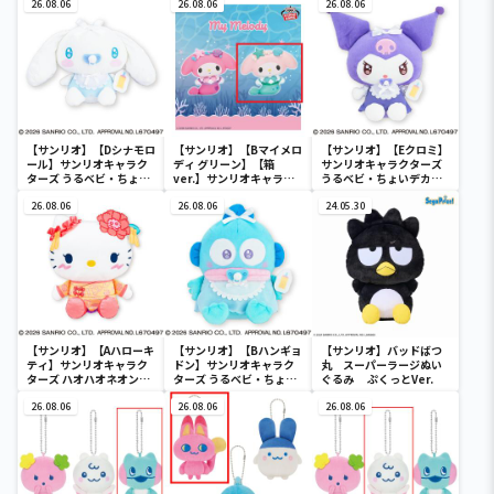
26.08.06
26.08.06
26.08.06
【サンリオ】【Dシナモロ
【サンリオ】【Bマイメロ
【サンリオ】【Eクロミ】
ール】サンリオキャラク
ディ グリーン】【箱
サンリオキャラクターズ
ターズ うるベビ・ちょい
ver.】サンリオキャラク
うるベビ・ちょいデカド
デカドール
ターズ おおきな
ール
26.08.06
SOFVIMATES～マイメロ
26.08.06
24.05.30
ディ マーメイドver. ～
【サンリオ】【Aハローキ
【サンリオ】【Bハンギョ
【サンリオ】バッドばつ
ティ】サンリオキャラク
ドン】サンリオキャラク
丸 スーパーラージぬい
ターズ ハオハオネオンタ
ターズ うるベビ・ちょい
ぐるみ ぷくっとVer.
ウンドールBIGタイプ1
デカドール
26.08.06
26.08.06
26.08.06