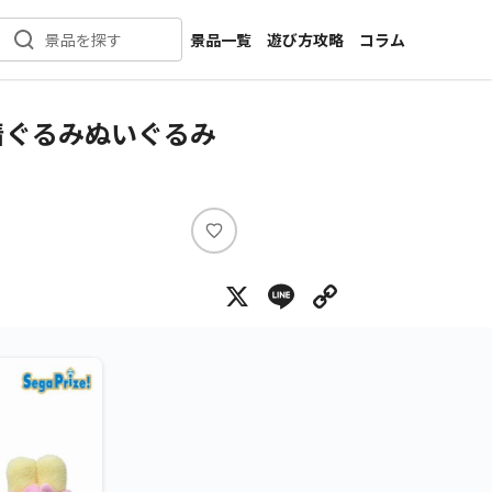
景品一覧
遊び方攻略
コラム
景品を探す
新着景品
インタビュー
カテゴリ一覧
ニュース
着ぐるみぬいぐるみ
作品名一覧
店舗
メーカー一覧
開発
攻略
い
プライズ
い
X
Line
Copy Lin
ね
イベント
キャラ特集