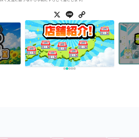
X
Line
Copy Link