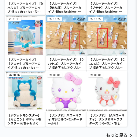
【ブルーアーカイブ】【D
【ブルーアーカイブ】
【ブルーアーカイブ】
ハルカ】ブルーアーカイ
【柴大将】ブルーアーカ
【プラナ】ブルーアーカ
ブ -Blue Archive- ちび
イブ -Blue Archive- お
イブ -Blue Archive- お
ぐるみ～便利屋68～
おきなSOFVIMATES～柴
すわりフィギュア-プラ
25.03.13
大将～
25.10.25
ナ-
25.10.25
【ブルーアーカイブ】
【ブルーアーカイブ】【D
【ブルーアーカイブ】【C
【アロナ】ブルーアーカ
ハナコ】ブルーアーカイ
コハル】ブルーアーカイ
イブ -Blue Archive- お
ブ 描き下ろしアクリルキ
ブ 描き下ろしアクリルキ
すわりフィギュア-アロ
ーホルダー 水着ver.
ーホルダー 水着ver.
ナ-
26.08.06
26.08.06
26.08.06
【ポケットモンスター】
【サンリオ】ハローキテ
【サンリオ】【Aハローキ
【カビゴン】ポケットモ
ィ マジカルラベンダード
ティ】サンリオキャラク
ンスター めちゃもふぐっ
ールGJ
ターズ うるベビ・ちょい
と ほっこりいやされぬい
デカドール
ぐるみ～カビゴン～
もっと見る