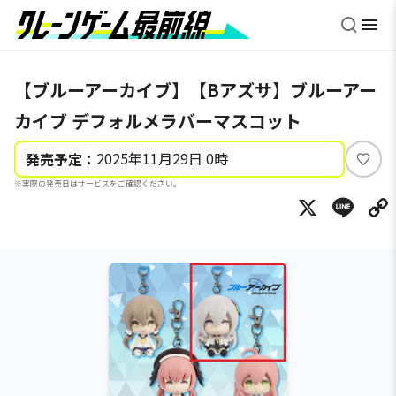
【ブルーアーカイブ】【Bアズサ】ブルーアー
カイブ デフォルメラバーマスコット
2025年11月29日 0時
発売予定：
い
※実際の発売日はサービスをご確認ください。
い
X
Li
ね