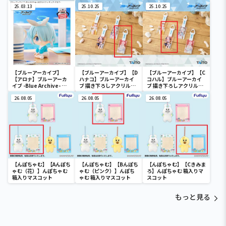
ぐるみ～便利屋68～
おきなSOFVIMATES～柴
すわりフィギュア-プラ
25.03.13
大将～
25.10.25
ナ-
25.10.25
【ブルーアーカイブ】
【ブルーアーカイブ】【D
【ブルーアーカイブ】【C
【アロナ】ブルーアーカ
ハナコ】ブルーアーカイ
コハル】ブルーアーカイ
イブ -Blue Archive- お
ブ 描き下ろしアクリルキ
ブ 描き下ろしアクリルキ
すわりフィギュア-アロ
ーホルダー 水着ver.
ーホルダー 水着ver.
ナ-
26.08.05
26.08.05
26.08.05
【んぽちゃむ】【Aんぽち
【んぽちゃむ】【Bんぽち
【んぽちゃむ】【Cきみま
ゃむ（花）】んぽちゃむ
ゃむ（ピンク）】んぽち
ろ】んぽちゃむ 箱入りマ
箱入りマスコット
ゃむ 箱入りマスコット
スコット
もっと見る