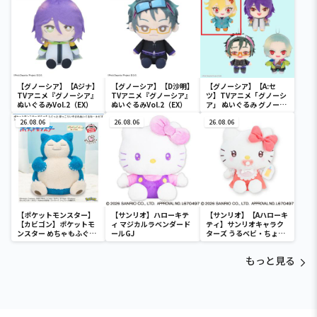
【グノーシア】【Aジナ】
【グノーシア】【D沙明】
【グノーシア】【A:セ
TVアニメ『グノーシア』
TVアニメ『グノーシア』
ツ】TVアニメ「グノーシ
ぬいぐるみVol.2（EX）
ぬいぐるみVol.2（EX）
ア」 ぬいぐるみ グノーシ
アVer.
26.08.06
26.08.06
26.08.06
【ポケットモンスター】
【サンリオ】ハローキテ
【サンリオ】【Aハローキ
【カビゴン】ポケットモ
ィ マジカルラベンダード
ティ】サンリオキャラク
ンスター めちゃもふぐっ
ールGJ
ターズ うるベビ・ちょい
と ほっこりいやされぬい
デカドール
ぐるみ～カビゴン～
もっと見る