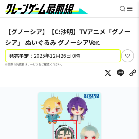
【グノーシア】【C:沙明】TVアニメ「グノー
シア」 ぬいぐるみ グノーシアVer.
2025年12月26日 0時
発売予定：
い
※実際の発売日はサービスをご確認ください。
い
X
Li
ね