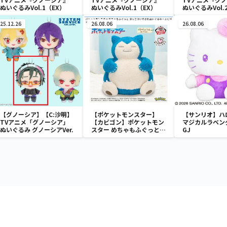
ぬいぐるみVol.1（EX）
ぬいぐるみVol.1（EX）
ぬいぐるみVol.
25.12.26
26.08.06
26.08.06
【グノーシア】【C:沙明】
【ポケットモンスター】
【サンリオ】ハ
TVアニメ「グノーシア」
【カビゴン】ポケットモン
マジカルラベン
ぬいぐるみ グノーシアVer.
スター めちゃもふぐっと
GJ
ほっこりいやされぬいぐる
み～カビゴン～