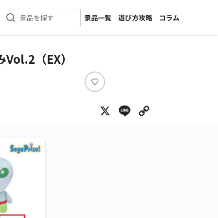
景品一覧
遊び方攻略
コラム
景品を探す
新着景品
インタビュー
カテゴリ一覧
ニュース
ol.2（EX）
作品名一覧
店舗
メーカー一覧
開発
い
い
攻略
X
Line
Copy Lin
ね
プライズ
イベント
キャラ特集