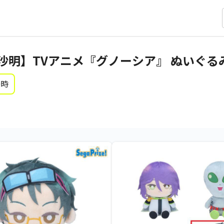
明】TVアニメ『グノーシア』 ぬいぐるみV
0時