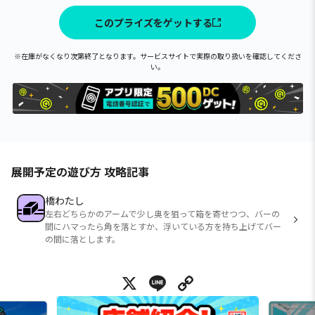
このプライズをゲットする
※在庫がなくなり次第終了となります。サービスサイトで実際の取り扱いを確認してくださ
い。
展開予定の遊び方 攻略記事
橋わたし
左右どちらかのアームで少し奥を狙って箱を寄せつつ、バーの
間にハマったら角を落とすか、浮いている方を持ち上げてバー
の間に落とします。
X
Line
Copy Link