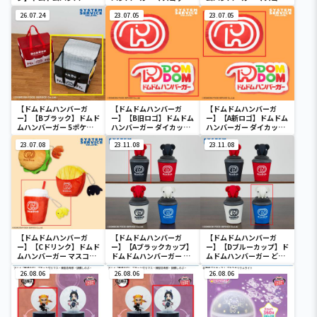
ー ファーストフードおも
付きポーチ
ト付きポーチ
ちゃセット
26.07.24
23.07.05
23.07.05
【ドムドムハンバーガ
【ドムドムハンバーガ
【ドムドムハンバーガ
ー】【Bブラック】ドムド
ー】【B旧ロゴ】ドムドム
ー】【A新ロゴ】ドムドム
ムハンバーガー 5ポケッ
ハンバーガー ダイカット
ハンバーガー ダイカット
ト付き保冷バッグ
クッション
クッション
23.07.08
23.11.08
23.11.08
【ドムドムハンバーガ
【ドムドムハンバーガ
【ドムドムハンバーガ
ー】【Cドリンク】ドムド
ー】【Aブラックカップ】
ー】【Dブルーカップ】ド
ムハンバーガー マスコッ
ドムドムハンバーガー ど
ムドムハンバーガー どむ
ト付きポーチ
むぞうくん カップ型ポー
ぞうくん カップ型ポーチ
26.08.06
チ
26.08.06
26.08.06