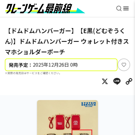
【ドムドムハンバーガー】【E黒(どむぞうく
ん)】ドムドムハンバーガー ウォレット付きス
マホショルダーポーチ
2025年12月26日 0時
発売予定：
い
※実際の発売日はサービスをご確認ください。
い
X
Li
ね