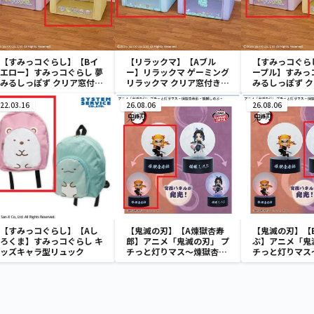
【すみっコぐらし】【Bイ
【リラックマ】【Aブル
【すみっコぐら
エロー】すみっコぐらし 夢
ー】リラックマ ゲーミング
ープル】すみっ
みるしっぽず クリア窓付き
リラックマ クリア窓付き収
みるしっぽず 
収納ボックス
納ボックス
収納ボックス
22.03.16
26.08.06
26.08.06
【すみっコぐらし】【Aし
【鬼滅の刃】【A煉獄杏寿
【鬼滅の刃】【
ろくま】すみっコぐらし キ
郎】アニメ「鬼滅の刃」 プ
ぶ】アニメ「鬼
ッズキャラ型リュック
チっと灯りマス～煉獄杏寿
チっと灯りマス
郎・胡蝶しのぶ～
郎・胡蝶しのぶ