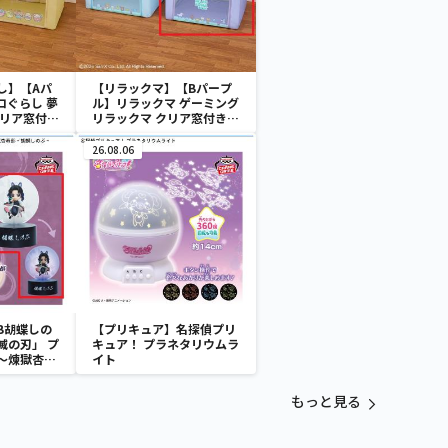
し】【Aパ
【リラックマ】【Bパープ
コぐらし 夢
ル】リラックマ ゲーミング
クリア窓付き
リラックマ クリア窓付き収
納ボックス
26.08.06
B胡蝶しの
【プリキュア】名探偵プリ
滅の刃」 プ
キュア！ プラネタリウムラ
～煉獄杏寿
イト
～
もっと見る