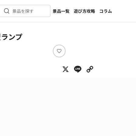
景品一覧
遊び方攻略
コラム
景品を探す
新着景品
インタビュー
カテゴリ一覧
ニュース
型ランプ
作品名一覧
店舗
メーカー一覧
開発
い
い
攻略
X
Line
Copy Lin
ね
プライズ
イベント
キャラ特集