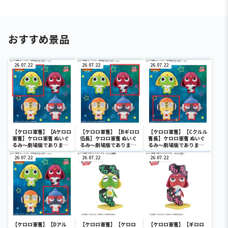
おすすめ景品
26.07.22
26.07.22
26.07.22
【ケロロ軍曹】【Aケロロ
【ケロロ軍曹】【Bギロロ
【ケロロ軍曹】【Cクルル
軍曹】ケロロ軍曹 ぬいぐ
伍長】ケロロ軍曹 ぬいぐ
曹長】ケロロ軍曹 ぬいぐ
るみ～劇場版であります
るみ～劇場版であります
るみ～劇場版であります
～vol.1
～vol.1
～vol.1
26.07.22
26.07.22
26.07.22
【ケロロ軍曹】【Dアル
【ケロロ軍曹】【ケロロ
【ケロロ軍曹】【ギロロ