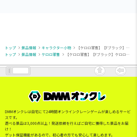
トップ
景品情報
キャラクター小物
【ケロロ軍曹】【Fブラック】ケロロ軍曹 推し色マスコット～ケロロ軍曹～
トップ
景品情報
ケロロ軍曹
【ケロロ軍曹】【Fブラック】ケロロ軍曹 推し色マスコット～ケロロ軍曹～
DMMオンクレは自宅にて24時間オンラインクレーンゲームが楽しめるサービ
スです。
遊べる景品は3,000点以上！発送依頼を行えばご自宅に獲得した景品をお届
け！
ゲット保証機能があるので、初心者の方でも安心して楽しめます。