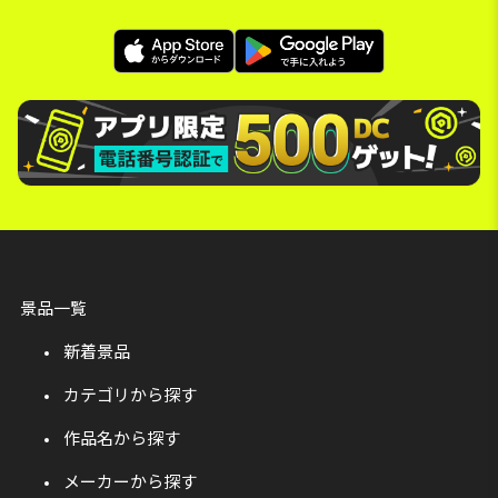
景品一覧
新着景品
カテゴリから探す
作品名から探す
メーカーから探す