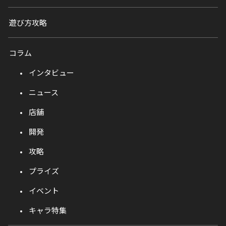
遊び方攻略
コラム
インタビュー
ニュース
店舗
開発
攻略
プライズ
イベント
キャラ特集