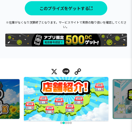
このプライズをゲットする
※在庫がなくなり次第終了となります。サービスサイトで実際の取り扱いを確認してくださ
い。
X
Line
Copy Link