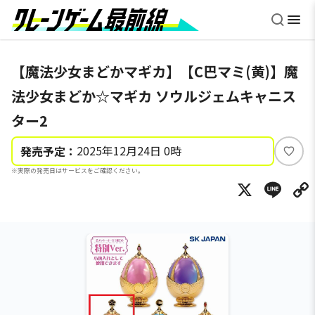
【魔法少女まどかマギカ】【C巴マミ(黄)】魔
法少女まどか☆マギカ ソウルジェムキャニス
ター2
2025年12月24日 0時
発売予定：
い
※実際の発売日はサービスをご確認ください。
い
X
Li
ね