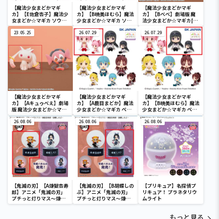
【魔法少女まどかマギ
【魔法少女まどかマギ
【魔法少女まどかマギ
カ】【E佐倉杏子】魔法少
カ】【B暁美ほむら】魔法
カ】【Bべべ】劇場版 魔
女まどか☆マギカ ソウル
少女まどか☆マギカ ソウ
法少女まどか☆マギカ[新
ジェムキャニスター2(R2)
ルジェムキャニスター
編]叛逆の物語 Fluffy
23.05.25
2(R2)
26.07.29
Puffy～キュゥべえ＆べべ
26.07.29
～
【魔法少女まどかマギ
【魔法少女まどかマギ
【魔法少女まどかマギ
カ】【Aキュゥべえ】劇場
カ】【A鹿目まどか】魔法
カ】【B暁美ほむら】魔法
版 魔法少女まどか☆マギ
少女まどか☆マギカ ぺた
少女まどか☆マギカ ぺた
カ[新編]叛逆の物語
っとおすわりフィギュア
っとおすわりフィギュア
Fluffy Puffy～キュゥべ
26.08.06
(R2)
26.08.06
(R2)
26.08.06
え＆べべ～
【鬼滅の刃】【A煉獄杏寿
【鬼滅の刃】【B胡蝶しの
【プリキュア】名探偵プ
郎】アニメ「鬼滅の刃」
ぶ】アニメ「鬼滅の刃」
リキュア！ プラネタリウ
プチっと灯りマス～煉獄
プチっと灯りマス～煉獄
ムライト
杏寿郎・胡蝶しのぶ～
杏寿郎・胡蝶しのぶ～
もっと見る