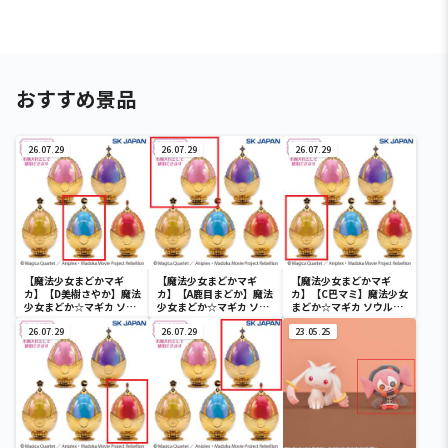
おすすめ景品
26.07.29
26.07.29
26.07.29
【魔法少女まどかマギ
【魔法少女まどかマギ
【魔法少女まどかマギ
カ】【D美樹さやか】魔法
カ】【A鹿目まどか】魔法
カ】【C巴マミ】魔法少女
少女まどか☆マギカ ソウ
少女まどか☆マギカ ソウ
まどか☆マギカ ソウルジ
ルジェムキャニスター
ルジェムキャニスター
ェムキャニスター2(R2)
2(R2)
26.07.29
2(R2)
26.07.29
23.05.25