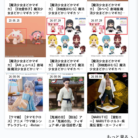
【魔法少女まどかマギ
【魔法少女まどかマギ
【魔法少女まどかマギ
カ】【E佐倉杏子】魔法少
カ】【B暁美ほむら】魔法
カ】【Bべべ】劇場版 魔
女まどか☆マギカ ソウル
少女まどか☆マギカ ソウ
法少女まどか☆マギカ[新
ジェムキャニスター2(R2)
ルジェムキャニスター
編]叛逆の物語 Fluffy
23.05.25
2(R2)
26.07.29
Puffy～キュゥべえ＆べべ
26.07.29
～
【魔法少女まどかマギ
【魔法少女まどかマギ
【魔法少女まどかマギ
カ】【Aキュゥべえ】劇場
カ】【A鹿目まどか】魔法
カ】【B暁美ほむら】魔法
版 魔法少女まどか☆マギ
少女まどか☆マギカ ぺた
少女まどか☆マギカ ぺた
カ[新編]叛逆の物語
っとおすわりフィギュア
っとおすわりフィギュア
Fluffy Puffy～キュゥべ
26.08.06
(R2)
26.08.06
(R2)
26.08.06
え＆べべ～
【ウマ娘】【タマモクロ
【鬼滅の刃】【狛治】ア
【NARUTO】【雷影エ
ス】アニメ『ウマ娘 シン
ニメ「鬼滅の刃」 フィギ
ー】NARUTO-ナルト- 疾
デレラグレイ』 -Relax
ュア-絆ノ装-伍拾壱ノ型
風伝 雷影・エー フィギュ
time-タマモクロス
ア～五影集結…!!～
もっと見る