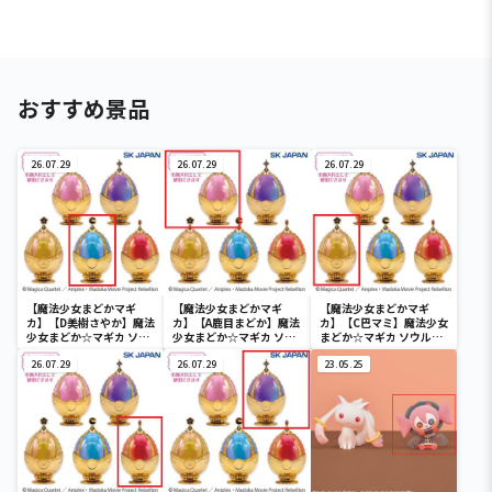
おすすめ景品
26.07.29
26.07.29
26.07.29
【魔法少女まどかマギ
【魔法少女まどかマギ
【魔法少女まどかマギ
カ】【D美樹さやか】魔法
カ】【A鹿目まどか】魔法
カ】【C巴マミ】魔法少女
少女まどか☆マギカ ソウ
少女まどか☆マギカ ソウ
まどか☆マギカ ソウルジ
ルジェムキャニスター
ルジェムキャニスター
ェムキャニスター2(R2)
2(R2)
26.07.29
2(R2)
26.07.29
23.05.25