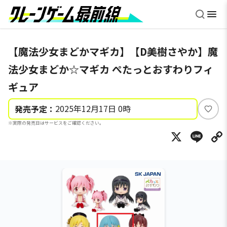
【魔法少女まどかマギカ】【D美樹さやか】魔
法少女まどか☆マギカ ぺたっとおすわりフィ
ギュア
2025年12月17日 0時
発売予定：
い
※実際の発売日はサービスをご確認ください。
い
X
Li
ね