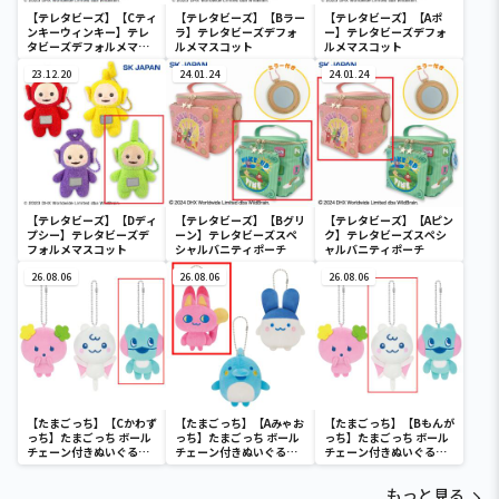
【テレタビーズ】【Cティ
【テレタビーズ】【Bラー
【テレタビーズ】【Aポ
ンキーウィンキー】テレ
ラ】テレタビーズデフォ
ー】テレタビーズデフォ
タビーズデフォルメマス
ルメマスコット
ルメマスコット
コット
23.12.20
24.01.24
24.01.24
【テレタビーズ】【Dディ
【テレタビーズ】【Bグリ
【テレタビーズ】【Aピン
プシー】テレタビーズデ
ーン】テレタビーズスペ
ク】テレタビーズスペシ
フォルメマスコット
シャルバニティポーチ
ャルバニティポーチ
26.08.06
26.08.06
26.08.06
【たまごっち】【Cかわず
【たまごっち】【Aみゃお
【たまごっち】【Bもんが
っち】たまごっち ボール
っち】たまごっち ボール
っち】たまごっち ボール
チェーン付きぬいぐるみ
チェーン付きぬいぐるみ
チェーン付きぬいぐるみ
～Tamagotchi
～Tamagotchi
～Tamagotchi
Paradise～vol.3
Paradise～vol.2-R
Paradise～vol.3
もっと見る