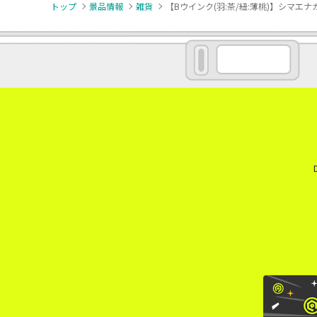
トップ
景品情報
雑貨
【Bウインク(羽:茶/紐:薄桃)】シマエナ