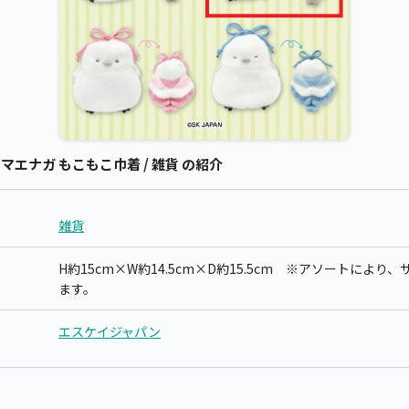
シマエナガ もこもこ巾着 / 雑貨 の紹介
雑貨
H約15cm×W約14.5cm×D約15.5cm ※アソートによ
ます。
エスケイジャパン