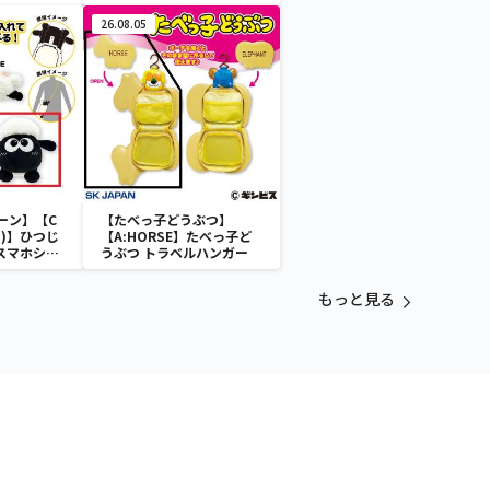
ムUC』 胸像センサーライ
ト-ユニコーンガンダム2号
26.08.05
機 バンシィ（デストロイモ
ード）-
ーン】【C
【たべっ子どうぶつ】
)】ひつじ
【A:HORSE】たべっ子ど
 スマホショ
うぶつ トラベルハンガー
もっと見る