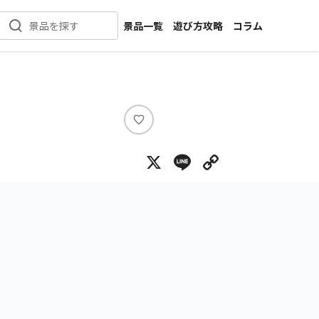
景品一覧
遊び方攻略
コラム
景品を探す
新着景品
インタビュー
カテゴリ一覧
ニュース
作品名一覧
店舗
メーカー一覧
開発
い
い
攻略
X
Line
Copy Lin
ね
プライズ
イベント
キャラ特集