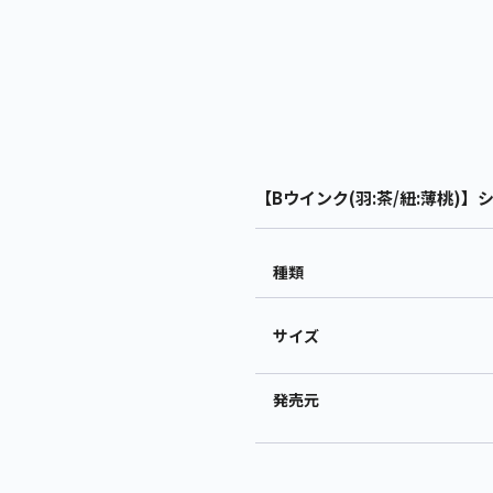
【Bウインク(羽:茶/紐:薄桃)】
種類
サイズ
発売元