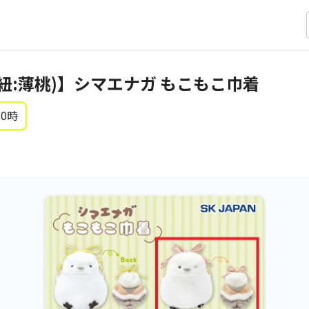
/紐:薄桃)】シマエナガ もこもこ巾着
 0時