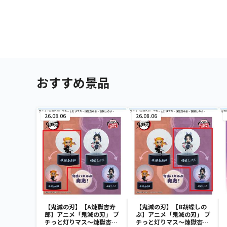
おすすめ景品
26.08.06
26.08.06
【鬼滅の刃】【A煉獄杏寿
【鬼滅の刃】【B胡蝶しの
郎】アニメ「鬼滅の刃」 プ
ぶ】アニメ「鬼滅の刃」 プ
チっと灯りマス～煉獄杏寿
チっと灯りマス～煉獄杏寿