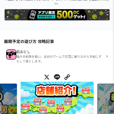
い。
展開予定の遊び方 攻略記事
前おとし
箱の手前側を狙い、左右のアームで交互に振りながら手前にず
らして落とします。
X
Line
Copy Link