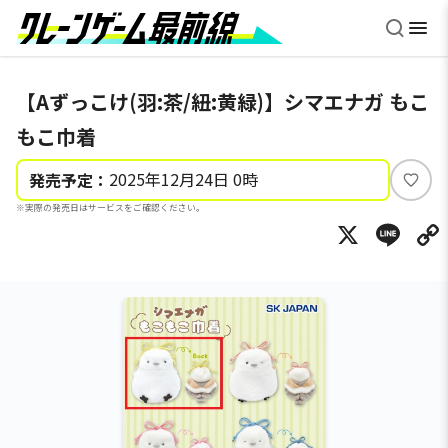
【Aずっこけ(羽:茶/紐:黄緑)】シマエナガ もこ
もこ巾着
2025年12月24日 0時
発売予定：
い
※実際の発売日はサービスをご確認ください。
い
X
Li
ね