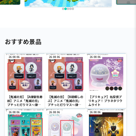
おすすめ景品
26.08.06
26.08.06
26.08.06
【鬼滅の刃】【A煉獄杏寿
【鬼滅の刃】【B胡蝶しの
【プリキュア】名探偵プ
郎】アニメ「鬼滅の刃」
ぶ】アニメ「鬼滅の刃」
リキュア！ プラネタリウ
プチっと灯りマス～煉獄
プチっと灯りマス～煉獄
ムライト
杏寿郎・胡蝶しのぶ～
杏寿郎・胡蝶しのぶ～
26.08.06
26.08.06
26.08.06