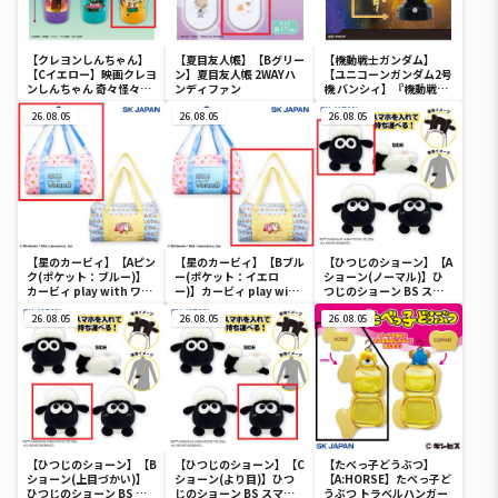
【クレヨンしんちゃん】
【夏目友人帳】【Bグリー
【機動戦士ガンダム】
【Cイエロー】映画クレヨ
ン】夏目友人帳 2WAYハ
【ユニコーンガンダム2号
ンしんちゃん 奇々怪々！
ンディファン
機 バンシィ】『機動戦士
オラの妖怪バケ～ション
ガンダムUC』 胸像センサ
フルカラータンブラー
26.08.05
26.08.05
ーライト-ユニコーンガン
26.08.05
ダム2号機 バンシィ（デ
ストロイモード）-
【星のカービィ】【Aピン
【星のカービィ】【Bブル
【ひつじのショーン】【A
ク(ポケット：ブルー)】
ー(ポケット：イエロ
ショーン(ノーマル)】ひ
カービィ play with ワド
ー)】カービィ play with
つじのショーン BS スマ
ルディ ボストンバッグ
ワドルディ ボストンバッ
ホショーンルダー
26.08.05
グ
26.08.05
26.08.05
【ひつじのショーン】【B
【ひつじのショーン】【C
【たべっ子どうぶつ】
ショーン(上目づかい)】
ショーン(より目)】ひつ
【A:HORSE】たべっ子ど
ひつじのショーン BS ス
じのショーン BS スマホ
うぶつ トラベルハンガー