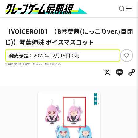
【VOICEROID】【B琴葉茜(にっこりver./目閉
じ)】琴葉姉妹 ボイスマスコット
2025年12月19日 0時
発売予定：
い
※実際の発売日はサービスをご確認ください。
い
X
Li
ね