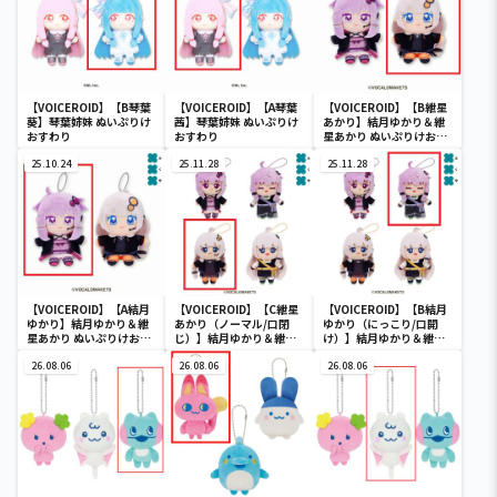
【VOICEROID】【B琴葉
【VOICEROID】【A琴葉
【VOICEROID】【B紲星
葵】琴葉姉妹 ぬいぷりけ
茜】琴葉姉妹 ぬいぷりけ
あかり】結月ゆかり＆紲
おすわり
おすわり
星あかり ぬいぷりけおす
わり
25.10.24
25.11.28
25.11.28
【VOICEROID】【A結月
【VOICEROID】【C紲星
【VOICEROID】【B結月
ゆかり】結月ゆかり＆紲
あかり（ノーマル/口閉
ゆかり（にっこり/口開
星あかり ぬいぷりけおす
じ）】結月ゆかり＆紲星
け）】結月ゆかり＆紲星
わり
あかり ボイスマスコット
あかり ボイスマスコット
26.08.06
ぬいぐるみ
26.08.06
ぬいぐるみ
26.08.06