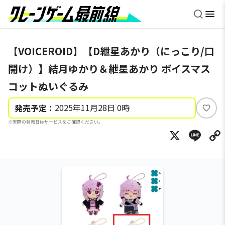
【VOICEROID】【D紲星あかり（にっこり/口
開け）】結月ゆかり＆紲星あかり ボイスマス
コットぬいぐるみ
2025年11月28日 0時
発売予定：
い
※実際の発売日はサービスをご確認ください。
い
X
Li
ね