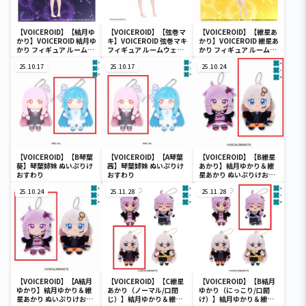
【VOICEROID】【結月ゆ
【VOICEROID】【弦巻マ
【VOICEROID】【紲星あ
かり】VOICEROID 結月ゆ
キ】VOICEROID 弦巻マキ
かり】VOICEROID 紲星あ
かり フィギュア ルームウ
フィギュア ルームウェア
かり フィギュア ルームウ
ェアver.
ver.
ェアver.
25.10.17
25.10.17
25.10.24
【VOICEROID】【B琴葉
【VOICEROID】【A琴葉
【VOICEROID】【B紲星
葵】琴葉姉妹 ぬいぷりけ
茜】琴葉姉妹 ぬいぷりけ
あかり】結月ゆかり＆紲
おすわり
おすわり
星あかり ぬいぷりけおす
わり
25.10.24
25.11.28
25.11.28
【VOICEROID】【A結月
【VOICEROID】【C紲星
【VOICEROID】【B結月
ゆかり】結月ゆかり＆紲
あかり（ノーマル/口閉
ゆかり（にっこり/口開
星あかり ぬいぷりけおす
じ）】結月ゆかり＆紲星
け）】結月ゆかり＆紲星