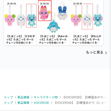
わり
あかり ボイスマスコット
あかり ボイスマスコット
26.08.06
ぬいぐるみ
26.08.06
ぬいぐるみ
26.08.06
【たまごっち】【Cかわず
【たまごっち】【Aみゃお
【たまごっち】【Bもんが
っち】たまごっち ボール
っち】たまごっち ボール
っち】たまごっち ボール
チェーン付きぬいぐるみ
チェーン付きぬいぐるみ
チェーン付きぬいぐるみ
～Tamagotchi
～Tamagotchi
～Tamagotchi
Paradise～vol.3
Paradise～vol.2-R
Paradise～vol.3
もっと見る
トップ
景品情報
キャラクター小物
【VOICEROID】【D紲星あかり（にっこり/口開け）】結月ゆかり＆紲星あかり ボイスマスコットぬいぐるみ
トップ
景品情報
VOICEROID
【VOICEROID】【D紲星あかり（にっこり/口開け）】結月ゆかり＆紲星あかり ボイスマスコットぬいぐるみ