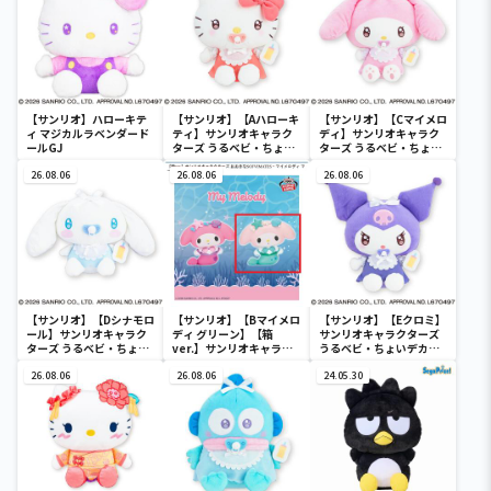
【サンリオ】ハローキテ
【サンリオ】【Aハローキ
【サンリオ】【Cマイメロ
ィ マジカルラベンダード
ティ】サンリオキャラク
ディ】サンリオキャラク
ールGJ
ターズ うるベビ・ちょい
ターズ うるベビ・ちょい
デカドール
デカドール
26.08.06
26.08.06
26.08.06
【サンリオ】【Dシナモロ
【サンリオ】【Bマイメロ
【サンリオ】【Eクロミ】
ール】サンリオキャラク
ディ グリーン】【箱
サンリオキャラクターズ
ターズ うるベビ・ちょい
ver.】サンリオキャラク
うるベビ・ちょいデカド
デカドール
ターズ おおきな
ール
26.08.06
SOFVIMATES～マイメロ
26.08.06
24.05.30
ディ マーメイドver. ～