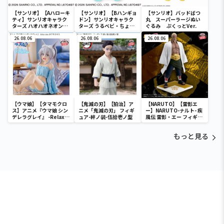
【サンリオ】【Aハローキ
【サンリオ】【Bハンギョ
【サンリオ】バッドばつ
ティ】サンリオキャラク
ドン】サンリオキャラク
丸 スーパーラージぬい
ターズ ハオハオネオンタ
ターズ うるベビ・ちょい
ぐるみ ぷくっとVer.
ウンドールBIGタイプ1
デカドール
26.08.06
26.08.06
26.08.06
【ウマ娘】【タマモクロ
【鬼滅の刃】【狛治】ア
【NARUTO】【雷影エ
ス】アニメ『ウマ娘 シン
ニメ「鬼滅の刃」 フィギ
ー】NARUTO-ナルト- 疾
デレラグレイ』 -Relax
ュア-絆ノ装-伍拾壱ノ型
風伝 雷影・エー フィギュ
time-タマモクロス
ア～五影集結…!!～
もっと見る