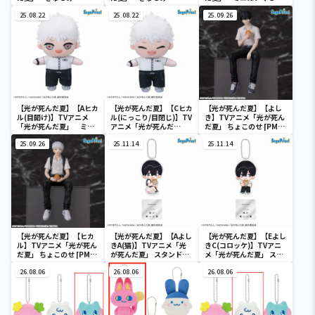
ニフィギュア“よしき＆ヒ
ニフィギュア“よしき＆ヒ
（EX）
カル”（EX）
25.08.22
カル”（EX）
25.08.22
25.09.26
【光が死んだ夏】【Aヒカ
【光が死んだ夏】【Cヒカ
【光が死んだ夏】【よし
ル(目開け)】TVアニメ
ル(にっこり/目閉じ)】TV
き】TVアニメ「光が死ん
「光が死んだ夏」 ミニ
アニメ「光が死んだ
だ夏」 ちょこのせ [PM]
ぬいぐるみ（EX）
夏」 ミニぬいぐるみ
フィギュア“よしき”
25.09.26
（EX）
25.11.14
25.11.14
【光が死んだ夏】【ヒカ
【光が死んだ夏】【Aよし
【光が死んだ夏】【Eよし
ル】TVアニメ「光が死ん
きA(猫)】TVアニメ「光
きC(コロッケ)】TVアニ
だ夏」 ちょこのせ [PM]
が死んだ夏」 スタンド付
メ「光が死んだ夏」 スタ
フィギュア“ヒカル”
アクリルキーチェーン
ンド付アクリルキーチェ
26.08.06
（EX）
26.08.06
ーン（EX）
26.08.06