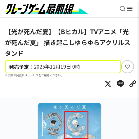
【光が死んだ夏】【Bヒカル】TVアニメ「光
が死んだ夏」 描き起こしゆらゆらアクリルス
タンド
2025年12月19日 0時
発売予定：
い
※実際の発売日はサービスをご確認ください。
い
X
Li
ね