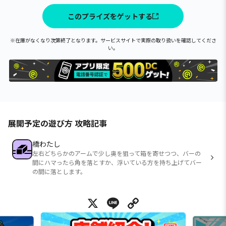
このプライズをゲットする
※在庫がなくなり次第終了となります。サービスサイトで実際の取り扱いを確認してくださ
い。
展開予定の遊び方 攻略記事
橋わたし
左右どちらかのアームで少し奥を狙って箱を寄せつつ、バーの
間にハマったら角を落とすか、浮いている方を持ち上げてバー
の間に落とします。
X
Line
Copy Link