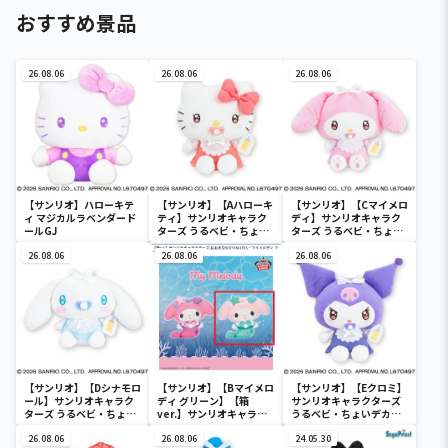
おすすめ景品
26.08.06
26.08.06
26.08.06
【サンリオ】ハローキテ
【サンリオ】【Aハローキ
【サンリオ】【Cマイメロ
ィ マジカルラベンダード
ティ】サンリオキャラク
ディ】サンリオキャラク
ールGJ
ターズ うるベビ・ちょい
ターズ うるベビ・ちょい
デカドール
デカドール
26.08.06
26.08.06
26.08.06
【サンリオ】【Dシナモロ
【サンリオ】【Bマイメロ
【サンリオ】【Eクロミ】
ール】サンリオキャラク
ディ グリーン】【箱
サンリオキャラクターズ
ターズ うるベビ・ちょい
ver.】サンリオキャラク
うるベビ・ちょいデカド
デカドール
ターズ おおきな
ール
26.08.06
SOFVIMATES～マイメロ
26.08.06
24.05.30