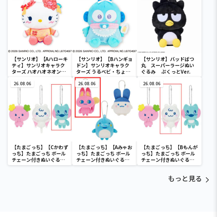
ディ マーメイドver. ～
【サンリオ】【Aハローキ
【サンリオ】【Bハンギョ
【サンリオ】バッドばつ
ティ】サンリオキャラク
ドン】サンリオキャラク
丸 スーパーラージぬい
ターズ ハオハオネオンタ
ターズ うるベビ・ちょい
ぐるみ ぷくっとVer.
ウンドールBIGタイプ1
デカドール
26.08.06
26.08.06
26.08.06
【たまごっち】【Cかわず
【たまごっち】【Aみゃお
【たまごっち】【Bもんが
っち】たまごっち ボール
っち】たまごっち ボール
っち】たまごっち ボール
チェーン付きぬいぐるみ
チェーン付きぬいぐるみ
チェーン付きぬいぐるみ
～Tamagotchi
～Tamagotchi
～Tamagotchi
Paradise～vol.3
Paradise～vol.2-R
Paradise～vol.3
もっと見る