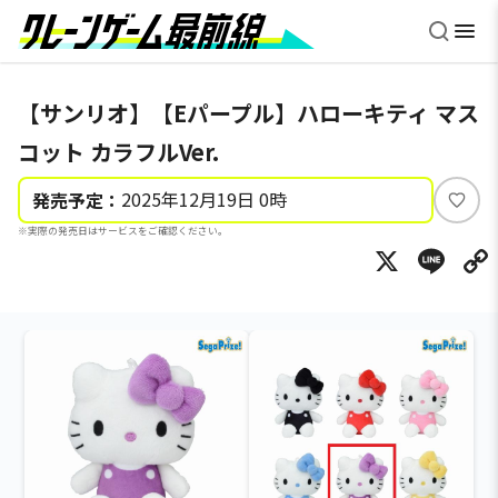
【サンリオ】【Eパープル】ハローキティ マス
コット カラフルVer.
2025年12月19日 0時
発売予定：
い
※実際の発売日はサービスをご確認ください。
い
X
Li
ね