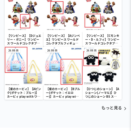
【ワンピース】【Dジュエ
【ワンピース】【Aジンベ
【ワンピース】【Cモンキ
リー・ボニー】ワンピー
エ】ワンピース ワールド
ー・D・ルフィ】ワンピー
ス ワールドコレクタブル
コレクタブルフィギュア-
ス ワールドコレクタブル
フィギュア-宴1-
宴1-
フィギュア-宴1-
26.08.05
26.08.05
26.08.05
【星のカービィ】【Aピン
【星のカービィ】【Bブル
【ひつじのショーン】【A
ク(ポケット：ブルー)】
ー(ポケット：イエロ
ショーン(ノーマル)】ひ
カービィ play with ワド
ー)】カービィ play with
つじのショーン BS スマ
ルディ ボストンバッグ
ワドルディ ボストンバッ
ホショーンルダー
グ
もっと見る