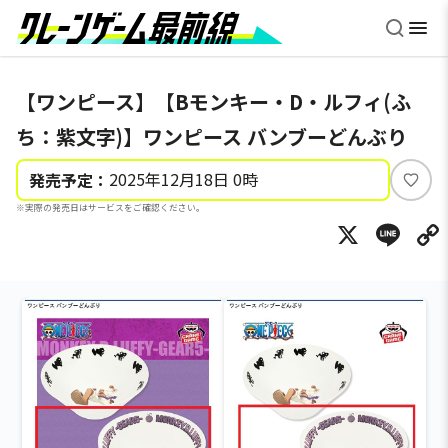
【ワンピース】【Bモンキー・D・ルフィ(ふ
ち：紫文字)】ワンピース バンブーどんぶり
2025年12月18日 0時
発売予定：
い
※実際の発売日はサービスをご確認ください。
い
X
Li
ね