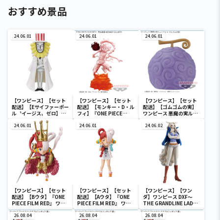
おすすめ景品
24.06.01
24.06.01
24.06.01
【ワンピース】【セット
【ワンピース】【セット
【ワンピース】【セット
配送】【Eサイファーポー
配送】【モンキー・D・ル
配送】【ゴムゴムの実】
ル〝イージス〟ゼロ】ワ
フィ】『ONE PIECE
ワンピース 悪魔の実ルー
ンピース ワールドコレク
FILM RED』 戦光絶景-
ムライト-ゴムゴムの実-
タブルフィギュア-ワノ国
24.06.01
MONKEY.D.LUFFY-
24.06.01
24.06.02
鬼ヶ島編7-
【ワンピース】【セット
【ワンピース】【セット
【ワンピース】【ワン
配送】【Bウタ】『ONE
配送】【Aウタ】『ONE
ダ】ワンピース DXF～
PIECE FILM RED』 ワー
PIECE FILM RED』 ワー
THE GRANDLINE LADY
ルドコレクタブルフィギ
ルドコレクタブルフィギ
～ワノ国 vol.10
ュア-UTA COLLECTION-
26.08.04
ュア-UTA COLLECTION-
26.08.04
26.08.04