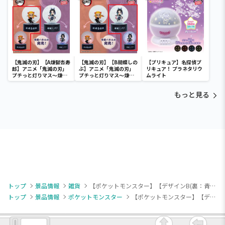
らぺこもよう）～
～モルペコ（まんぷくも
よう）～
【鬼滅の刃】【A煉獄杏寿
【鬼滅の刃】【B胡蝶しの
【プリキュア】名探偵プ
郎】アニメ「鬼滅の刃」
ぶ】アニメ「鬼滅の刃」
リキュア！ プラネタリウ
プチっと灯りマス～煉獄
プチっと灯りマス～煉獄
ムライト
杏寿郎・胡蝶しのぶ～
杏寿郎・胡蝶しのぶ～
もっと見る
トップ
景品情報
雑貨
【ポケットモンスター】【デザインB(裏：青)】ポケットモンスター 座布団クッション～WAGARA -ART-～
トップ
景品情報
ポケットモンスター
【ポケットモンスター】【デザインB(裏：青)】ポケットモンスター 座布団クッション～WAGARA -ART-～