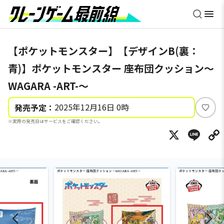
【ポケットモンスター】【デザインB(裏：
青)】ポケットモンスター 座布団クッション～
WAGARA -ART-～
2025年12月16日 0時
発売予定：
い
※実際の発売日はサービスをご確認ください。
い
X
Li
ね