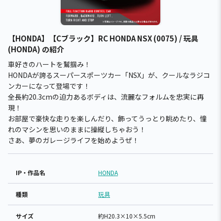
【HONDA】【Cブラック】RC HONDA NSX (0075) / 玩具
(HONDA) の紹介
車好きのハートを鷲掴み！
HONDAが誇るスーパースポーツカー「NSX」が、クールなラジコ
ンカーになって登場です！
全長約20.3cmの迫力あるボディは、流麗なフォルムを忠実に再
現！
お部屋で豪快な走りを楽しんだり、飾ってうっとり眺めたり、憧
れのマシンを思いのままに操縦しちゃおう！
さあ、夢のガレージライフを始めようぜ！
IP・作品名
HONDA
種類
玩具
サイズ
約H20.3×10×5.5cm