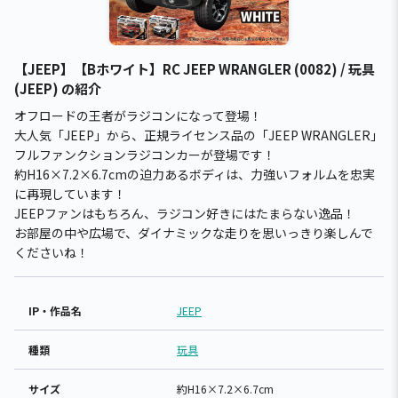
【JEEP】【Bホワイト】RC JEEP WRANGLER (0082) / 玩具
(JEEP) の紹介
オフロードの王者がラジコンになって登場！
大人気「JEEP」から、正規ライセンス品の「JEEP WRANGLER」
フルファンクションラジコンカーが登場です！
約H16×7.2×6.7cmの迫力あるボディは、力強いフォルムを忠実
に再現しています！
JEEPファンはもちろん、ラジコン好きにはたまらない逸品！
お部屋の中や広場で、ダイナミックな走りを思いっきり楽しんで
くださいね！
IP・作品名
JEEP
種類
玩具
サイズ
約H16×7.2×6.7cm