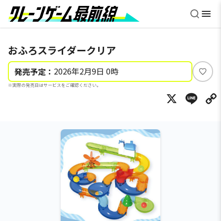
おふろスライダークリア
2026年2月9日 0時
発売予定：
い
※実際の発売日はサービスをご確認ください。
い
X
Li
ね