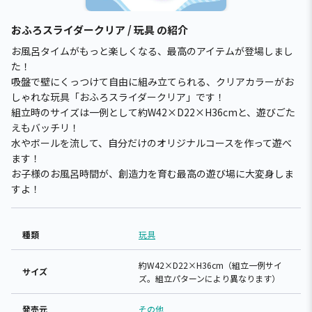
おふろスライダークリア / 玩具 の紹介
お風呂タイムがもっと楽しくなる、最高のアイテムが登場しまし
た！
吸盤で壁にくっつけて自由に組み立てられる、クリアカラーがお
しゃれな玩具「おふろスライダークリア」です！
組立時のサイズは一例として約W42×D22×H36cmと、遊びごた
えもバッチリ！
水やボールを流して、自分だけのオリジナルコースを作って遊べ
ます！
お子様のお風呂時間が、創造力を育む最高の遊び場に大変身しま
すよ！
種類
玩具
約W42×D22×H36cm（組立一例サイ
サイズ
ズ。組立パターンにより異なります）
発売元
その他