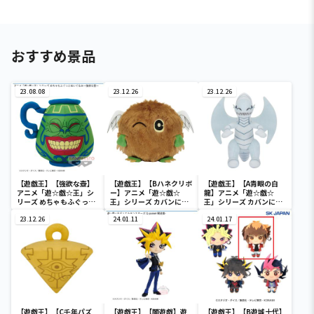
おすすめ景品
23.08.08
23.12.26
23.12.26
【遊戯王】【強欲な壺】
【遊戯王】【Bハネクリボ
【遊戯王】【A青眼の白
アニメ「遊☆戯☆王」シ
ー】アニメ「遊☆戯☆
龍】アニメ「遊☆戯☆
リーズ めちゃもふぐっと
王」シリーズ カバンに付
王」シリーズ カバンに付
ぬいぐるみ～強欲な壺～
けられるぬいぐるみvol.3
けられるぬいぐるみvol.3
23.12.26
24.01.11
24.01.17
【遊戯王】【C千年パズ
【遊戯王】【闇遊戯】遊
【遊戯王】【B遊城十代】