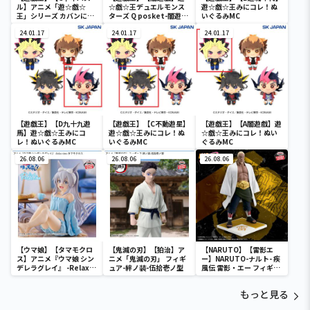
ル】アニメ「遊☆戯☆
☆戯☆王デュエルモンス
遊☆戯☆王みにコレ！ぬ
王」シリーズ カバンに付
ターズ Q posket-闇遊
いぐるみMC
けられるぬいぐるみvol.3
戯-
24.01.17
24.01.17
24.01.17
【遊戯王】【D九十九遊
【遊戯王】【C不動遊星】
【遊戯王】【A闇遊戲】遊
馬】遊☆戯☆王みにコ
遊☆戯☆王みにコレ！ぬ
☆戯☆王みにコレ！ぬい
レ！ぬいぐるみMC
いぐるみMC
ぐるみMC
26.08.06
26.08.06
26.08.06
【ウマ娘】【タマモクロ
【鬼滅の刃】【狛治】ア
【NARUTO】【雷影エ
ス】アニメ『ウマ娘 シン
ニメ「鬼滅の刃」 フィギ
ー】NARUTO-ナルト- 疾
デレラグレイ』 -Relax
ュア-絆ノ装-伍拾壱ノ型
風伝 雷影・エー フィギュ
time-タマモクロス
ア～五影集結…!!～
もっと見る