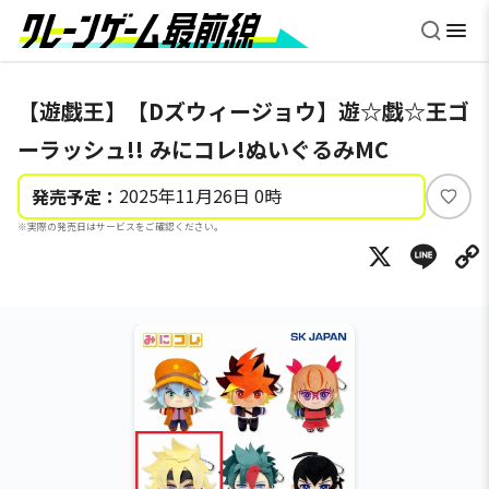
【遊戯王】【Dズウィージョウ】遊☆戯☆王ゴ
ーラッシュ!! みにコレ!ぬいぐるみMC
2025年11月26日 0時
発売予定：
い
※実際の発売日はサービスをご確認ください。
い
X
Li
ね