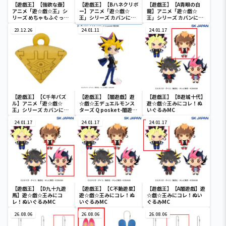
【遊戯王】【強欲な壺】
【遊戯王】【Bハネクリボ
【遊戯王】【A青眼の白
アニメ「遊☆戯☆王」シ
ー】アニメ「遊☆戯☆
龍】アニメ「遊☆戯☆
リーズ めちゃもふぐっと
王」シリーズ カバンに付
王」シリーズ カバンに付
ぬいぐるみ～強欲な壺～
けられるぬいぐるみvol.3
けられるぬいぐるみvol.3
23.12.26
24.01.11
24.01.17
【遊戯王】【C千年パズ
【遊戯王】【闇遊戯】遊
【遊戯王】【B遊城十代】
ル】アニメ「遊☆戯☆
☆戯☆王デュエルモンス
遊☆戯☆王みにコレ！ぬ
王」シリーズ カバンに付
ターズ Q posket-闇遊
いぐるみMC
けられるぬいぐるみvol.3
戯-
24.01.17
24.01.17
24.01.17
【遊戯王】【D九十九遊
【遊戯王】【C不動遊星】
【遊戯王】【A闇遊戲】遊
馬】遊☆戯☆王みにコ
遊☆戯☆王みにコレ！ぬ
☆戯☆王みにコレ！ぬい
レ！ぬいぐるみMC
いぐるみMC
ぐるみMC
26.08.06
26.08.06
26.08.06