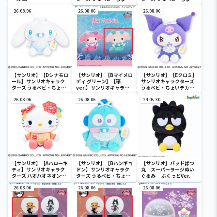
デカドール
デカドール
26.08.06
26.08.06
26.08.06
【サンリオ】【Dシナモロ
【サンリオ】【Bマイメロ
【サンリオ】【Eクロミ】
ール】サンリオキャラク
ディ グリーン】【箱
サンリオキャラクターズ
ターズ うるベビ・ちょい
ver.】サンリオキャラク
うるベビ・ちょいデカド
デカドール
ターズ おおきな
ール
26.08.06
SOFVIMATES～マイメロ
26.08.06
24.05.30
ディ マーメイドver. ～
【サンリオ】【Aハローキ
【サンリオ】【Bハンギョ
【サンリオ】バッドばつ
ティ】サンリオキャラク
ドン】サンリオキャラク
丸 スーパーラージぬい
ターズ ハオハオネオンタ
ターズ うるベビ・ちょい
ぐるみ ぷくっとVer.
ウンドールBIGタイプ1
デカドール
26.08.06
26.08.06
26.08.06