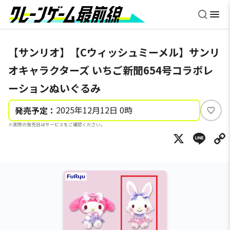
【サンリオ】【Cウィッシュミーメル】サンリ
オキャラクターズ いちご新聞654号コラボレ
ーションぬいぐるみ
2025年12月12日 0時
発売予定：
い
※実際の発売日はサービスをご確認ください。
い
X
Li
ね