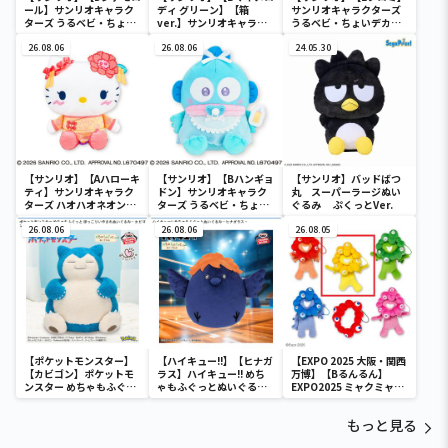
ール】サンリオキャラク
ディ グリーン】【箱
サンリオキャラクターズ
ターズ うるベビ・ちょい
ver.】サンリオキャラク
うるベビ・ちょいデカド
デカドール
ターズ おおきな
ール
26.08.06
SOFVIMATES～マイメロ
26.08.06
24.05.30
ディ マーメイドver. ～
【サンリオ】【Aハローキ
【サンリオ】【Bハンギョ
【サンリオ】バッドばつ
ティ】サンリオキャラク
ドン】サンリオキャラク
丸 スーパーラージぬい
ターズ ハオハオネオンタ
ターズ うるベビ・ちょい
ぐるみ ぷくっとVer.
ウンドールBIGタイプ1
デカドール
26.08.06
26.08.06
26.08.05
【ポケットモンスター】
【ハイキュー!!】【ヒナガ
【EXPO 2025 大阪・関西
【カビゴン】ポケットモ
ラス】ハイキュー!! めち
万博】【Bるんるん】
ンスター めちゃもふぐっ
ゃもふぐっとぬいぐるみ
EXPO2025 ミャクミャク
と ほっこりいやされぬい
～ヒナガラス～
カラフルゴム紐付きぬい
ぐるみ～カビゴン～
ぐるみ
もっと見る