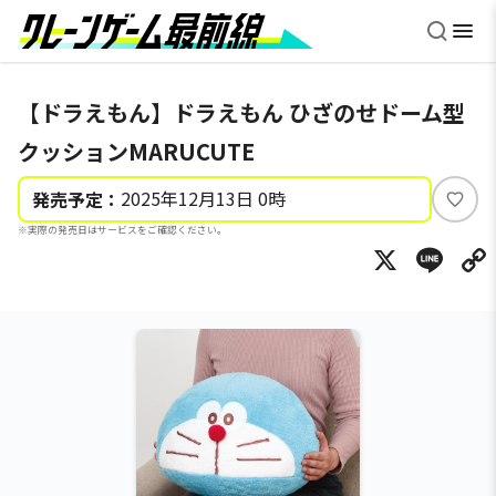
【ドラえもん】ドラえもん ひざのせドーム型
クッションMARUCUTE
2025年12月13日 0時
発売予定：
い
※実際の発売日はサービスをご確認ください。
い
X
Li
ね