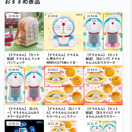
おすすめ景品
22.04.01
22.04.01
22.04.06
【ドラえもん】【セット
【ドラえもん】ドラえも
【ドラえもん】【セット
配送】ドラえもん アンキ
ん 特大サイズ
配送】【Bピンク】ドラえ
パンリュック
MARUCUTEぬいぐるみ
もんふんわりカラーガム
vol.2
ガチャ
22.04.06
22.04.13
22.04.13
【ドラえもん】【Aブル
【ドラえもん】【Aノーマ
【ドラえもん】【セット
ー】ドラえもんふんわり
ル】ドラえもんふんわり
配送】【Bスマイル】ドラ
カラーガムガチャ
カラーひょっこりクッシ
えもんふんわりカラーひ
ョン
ょっこりクッション
22.06.16
22.11.20
22.11.27