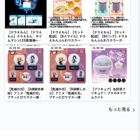
【ドラえもん】【ドラえ
【ドラえもん】【セット
【ドラえもん】【セット
もん】ドラえもん タイ
配送】【Bスマイル】ドラ
配送】【Bピンク】ドラえ
ムマシンLED扇風機～
えもんふんわりカラーひ
もんふんわりカラーガム
Renewal～
ょっこりクッション
ガチャ
26.08.06
26.08.06
26.08.06
【鬼滅の刃】【A煉獄杏寿
【鬼滅の刃】【B胡蝶しの
【プリキュア】名探偵プ
郎】アニメ「鬼滅の刃」
ぶ】アニメ「鬼滅の刃」
リキュア！ プラネタリウ
プチっと灯りマス～煉獄
プチっと灯りマス～煉獄
ムライト
杏寿郎・胡蝶しのぶ～
杏寿郎・胡蝶しのぶ～
もっと見る