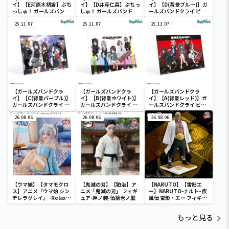
イ】【E河原木桃香】ぷち
イ】【D井芹仁菜】ぷちっ
イ】【D(背景ブルー)】ガ
っしゅ！ ガールズバンド
しゅ！ ガールズバンドク
ールズバンドクライ ビジ
クライ
ライ
ュアルボード（EX）
25.11.07
25.11.07
25.11.07
【ガールズバンドクラ
【ガールズバンドクラ
【ガールズバンドクラ
イ】【C(背景パープル)】
イ】【B(背景ホワイト)】
イ】【A(背景レッド)】ガ
ガールズバンドクライ ビ
ガールズバンドクライ ビ
ールズバンドクライ ビジ
ジュアルボード（EX）
ジュアルボード（EX）
ュアルボード（EX）
26.08.06
26.08.06
26.08.06
【ウマ娘】【タマモクロ
【鬼滅の刃】【狛治】ア
【NARUTO】【雷影エ
ス】アニメ『ウマ娘 シン
ニメ「鬼滅の刃」 フィギ
ー】NARUTO-ナルト- 疾
デレラグレイ』 -Relax
ュア-絆ノ装-伍拾壱ノ型
風伝 雷影・エー フィギュ
time-タマモクロス
ア～五影集結…!!～
もっと見る