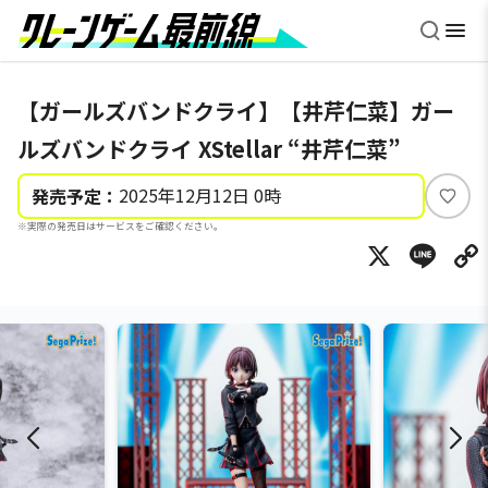
【ガールズバンドクライ】【井芹仁菜】ガー
ルズバンドクライ XStellar “井芹仁菜”
2025年12月12日 0時
発売予定：
い
※実際の発売日はサービスをご確認ください。
い
X
Li
ね