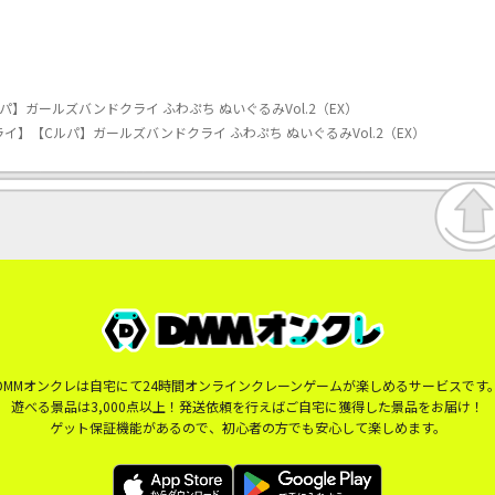
】ガールズバンドクライ ふわぷち ぬいぐるみVol.2（EX）
イ】【Cルパ】ガールズバンドクライ ふわぷち ぬいぐるみVol.2（EX）
DMMオンクレは自宅にて24時間オンラインクレーンゲームが楽しめるサービスです
遊べる景品は3,000点以上！発送依頼を行えばご自宅に獲得した景品をお届け！
ゲット保証機能があるので、初心者の方でも安心して楽しめます。