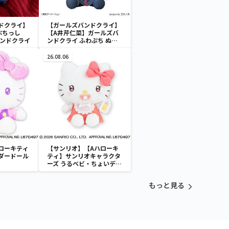
ドクライ】
【ガールズバンドクライ】
ぷちっし
【A井芹仁菜】ガールズバ
バンドクライ
ンドクライ ふわぷち ぬい
ぐるみVol.1（EX）
26.08.06
ローキティ
【サンリオ】【Aハローキ
ダードール
ティ】サンリオキャラクタ
ーズ うるベビ・ちょいデカ
ドール
もっと見る