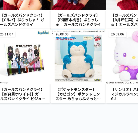
【ガールズバンドクライ】
【ガールズバンドクライ】
【ガールズバン
【Cルパ】ぷちっしゅ！ ガ
【E河原木桃香】ぷちっし
【D井芹仁菜】
ールズバンドクライ
ゅ！ ガールズバンドクライ
ゅ！ ガールズ
25.11.07
26.08.06
26.08.06
【ガールズバンドクライ】
【ポケットモンスター】
【サンリオ】ハ
【B(背景ホワイト)】ガー
【カビゴン】ポケットモン
マジカルラベン
ルズバンドクライ ビジュア
スター めちゃもふぐっと
GJ
ルボード（EX）
ほっこりいやされぬいぐる
み～カビゴン～