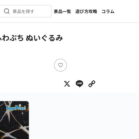
景品一覧
遊び方攻略
コラム
景品を探す
新着景品
インタビュー
カテゴリ一覧
ニュース
わぷち ぬいぐるみ
作品名一覧
店舗
メーカー一覧
開発
攻略
い
プライズ
い
X
Line
Copy Lin
ね
イベント
キャラ特集