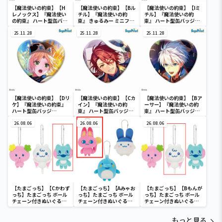
【魔法使いの約束】【H
【魔法使いの約束】【Bル
【魔法使いの約束】【Iミ
レノックス】『魔法使い
チル】『魔法使いの約
チル】『魔法使いの約
の約束』 ハート型缶バッ
束』 きゅるみー ミニフィ
束』 ハート型缶バッジ
ジVol.2（EX）
ギュア“ミスラ＆ルチル”
Vol.2（EX）
25.11.28
25.11.28
25.11.28
【魔法使いの約束】【Dリ
【魔法使いの約束】【Cカ
【魔法使いの約束】【Bア
ケ】『魔法使いの約束』
イン】『魔法使いの約
ーサー】『魔法使いの約
ハート型缶バッジ
束』 ハート型缶バッジ
束』 ハート型缶バッジ
Vol.1（EX）
Vol.1（EX）
Vol.1（EX）
26.08.06
26.08.06
26.08.06
【たまごっち】【Cかわず
【たまごっち】【Aみゃお
【たまごっち】【Bもんが
っち】たまごっち ボール
っち】たまごっち ボール
っち】たまごっち ボール
チェーン付きぬいぐるみ
チェーン付きぬいぐるみ
チェーン付きぬいぐるみ
～Tamagotchi
～Tamagotchi
～Tamagotchi
Paradise～vol.3
Paradise～vol.2-R
Paradise～vol.3
もっと見る