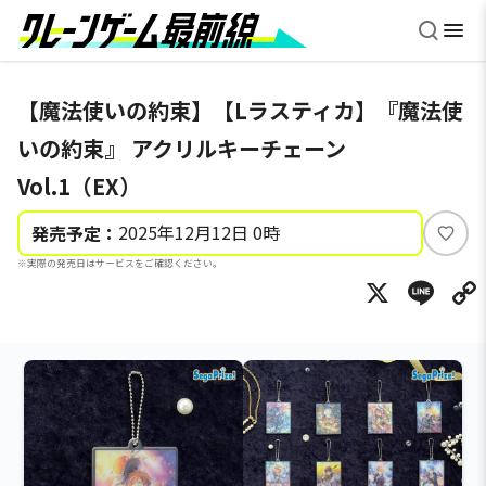
【魔法使いの約束】【Lラスティカ】『魔法使
いの約束』 アクリルキーチェーン
Vol.1（EX）
2025年12月12日 0時
発売予定：
い
※実際の発売日はサービスをご確認ください。
い
X
Li
ね