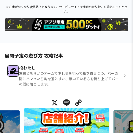
※在庫がなくなり次第終了となります。サービスサイトで実際の取り扱いを確認してくださ
い。
展開予定の遊び方 攻略記事
橋わたし
左右どちらかのアームで少し奥を狙って箱を寄せつつ、バーの
間にハマったら角を落とすか、浮いている方を持ち上げてバー
の間に落とします。
X
Line
Copy Link