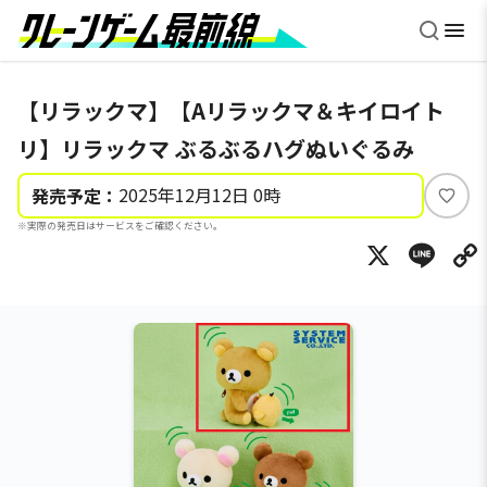
【リラックマ】【Aリラックマ＆キイロイト
リ】リラックマ ぶるぶるハグぬいぐるみ
2025年12月12日 0時
発売予定：
い
※実際の発売日はサービスをご確認ください。
い
X
Li
ね