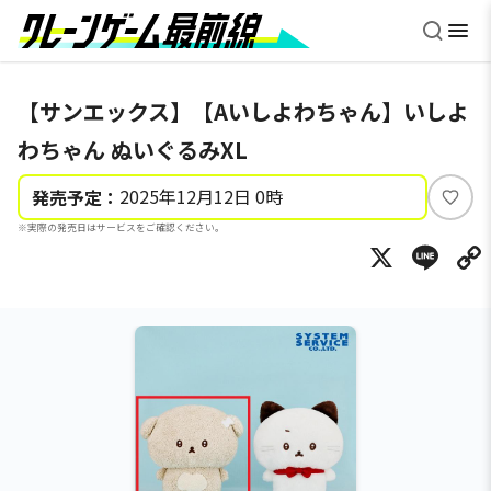
【サンエックス】【Aいしよわちゃん】いしよ
わちゃん ぬいぐるみXL
2025年12月12日 0時
発売予定：
い
※実際の発売日はサービスをご確認ください。
い
X
Li
ね