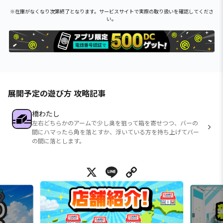
※在庫がなくなり次第終了となります。サービスサイトで実際の取り扱いを確認してくださ
い。
展開予定の遊び方 攻略記事
橋わたし
左右どちらかのアームで少し奥を狙って箱を寄せつつ、バーの
間にハマったら角を落とすか、浮いている方を持ち上げてバー
の間に落とします。
X
Line
Copy Link