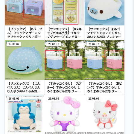
【リラックマ】【Bパープ
【サンエックス】【Bスキ
【サンエックス】まめゴ
ル】リラックマ ゲーミン
ップガエル先生】チキッ
マ おそらのすいぞくかん
グリラックマ クリア窓付
プダンサーズ ぬいぐるみ
ぬいぐるみXL プレミアム
き収納ボックス
ウォールポケット
まめゴマ
23.06.07
26.07.30
26.07.30
【サンエックス】【じん
【すみっコぐらし】【Aブ
【すみっコぐらし】【Bピ
べえさん】じんべえさん
ルー】すみっコぐらし し
ンク】すみっコぐらし し
ひんやりぬいぐるみXL プ
ろくまのともだち クーラ
ろくまのともだち クーラ
レミアム Part3
ーボックス
ーボックス
26.08.06
26.08.06
26.08.06